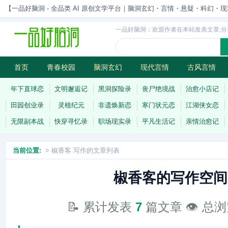
【一品好脑洞 - 全品类 AI 原创文学平台｜脑洞玄幻・言情・悬疑・科幻・现实一站
一品好脑洞：欢迎作者在本站发表文章,分
首页
青春校园
脑洞玄幻
现代言情
古风言情
历史权谋
武侠江湖
灵异志怪
连载
年下直球恋
文明邂逅记
黑洞探险录
丧尸绝境战
治愈小店记
田园创业录
灵植纪元
非遗焕新恋
寒门状元恋
江湖侠女恋
无限副本战
快穿寻忆录
职场现实录
平凡生活记
亲情治愈记
当前位置:
> 椒香客 写作的文章列表
椒香客的写作空间
📝 累计发表
7
篇文章 👁️ 总