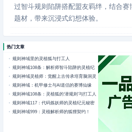
过智斗规则陷阱搭配盟友羁绊，结合赛
题材，带来沉浸式幻想体验。
热门文章
规则神域里的灵植狐与打工人
规则神域108条：解析师智斗陷阱的灵植纪
元冒险
规则神域灵植师：觉醒上古传承培育脑洞灵
植
规则神域：机甲修士与AI道侣的赛博仙缘
规则神域108条：灵植狐的‘潜规则’与打工人
逆袭！
规则神域117：代码炼妖师的灵植纪元秘密
规则神域999：灵植解析师的狐狸契约！