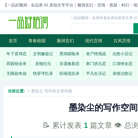
【一品好脑洞 - 全品类 AI 原创文学平台｜脑洞玄幻・言情・悬疑・科幻・现实一站
一品好脑洞：欢迎作者在本站发表文章,分
首页
青春校园
脑洞玄幻
现代言情
古风言情
历史权谋
武侠江湖
灵异志怪
连载
年下直球恋
文明邂逅记
黑洞探险录
丧尸绝境战
治愈小店记
田园创业录
灵植纪元
非遗焕新恋
寒门状元恋
江湖侠女恋
无限副本战
快穿寻忆录
职场现实录
平凡生活记
亲情治愈记
当前位置:
> 墨染尘 写作的文章列表
墨染尘的写作空间
📝 累计发表
1
篇文章 👁️ 