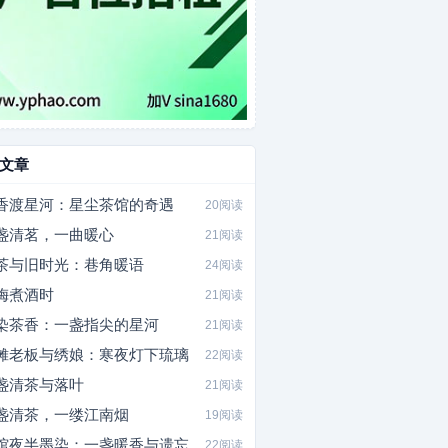
文章
香渡星河：星尘茶馆的奇遇
20阅读
盏清茗，一曲暖心
21阅读
茶与旧时光：巷角暖语
24阅读
梅煮酒时
21阅读
染茶香：一盏指尖的星河
21阅读
摊老板与绣娘：寒夜灯下琉璃
22阅读
盏清茶与落叶
21阅读
盏清茶，一缕江南烟
19阅读
馆夜半墨染：一盏暖香与遗忘
22阅读