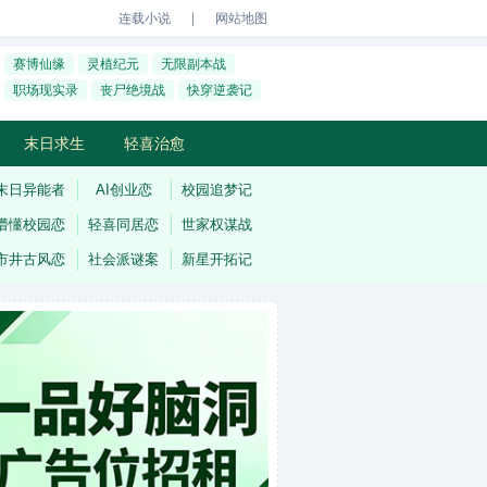
｜
连载小说
网站地图
赛博仙缘
灵植纪元
无限副本战
职场现实录
丧尸绝境战
快穿逆袭记
末日求生
轻喜治愈
末日异能者
AI创业恋
校园追梦记
懵懂校园恋
轻喜同居恋
世家权谋战
市井古风恋
社会派谜案
新星开拓记