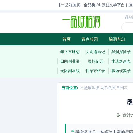
【一品好脑洞 - 全品类 AI 原创文学平台｜脑
一品好
首页
青春校园
脑洞玄幻
历史权谋
武侠江湖
灵异志
年下直球恋
文明邂逅记
黑洞探险录
田园创业录
灵植纪元
非遗焕新恋
无限副本战
快穿寻忆录
职场现实录
当前位置:
> 墨痕深渊 写作的文章列表
墨
📝 累
❝
墨痕深渊是一名经验丰富的星