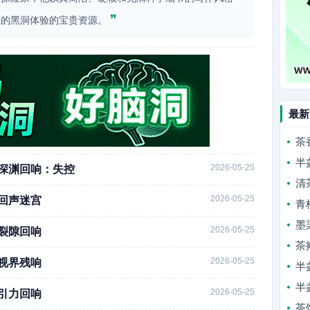
❞
怖的黑洞体验的宝贵资源。
最新
茶
半
2026-05-25
：深渊回响：失控
清
2026-05-25
：回声迷宫
青
墨
2026-05-25
：裂隙回响
茶
2026-05-25
：视界残响
半
半
2026-05-25
：引力回响
茶