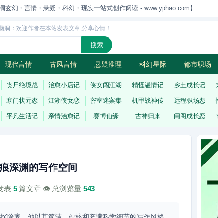
洞玄幻・言情・悬疑・科幻・现实一站式创作阅读 - www.yphao.com】
脑洞：欢迎作者在本站发表文章,分享心情！
现代言情
古风言情
悬疑推理
科幻星际
都市职场
怪
连载
丧尸绝境战
治愈小店记
侠女闯江湖
精怪温情记
乡土成长记
寒门状元恋
江湖侠女恋
密室迷案集
机甲战神传
远程职场恋
平凡生活记
亲情治愈记
赛博仙缘
古神归来
闺阁成长恋
痕深渊的写作空间
计发表
5
篇文章 👁️ 总浏览量
543
际探险家，他以其简洁、硬核和充满科学细节的写作风格