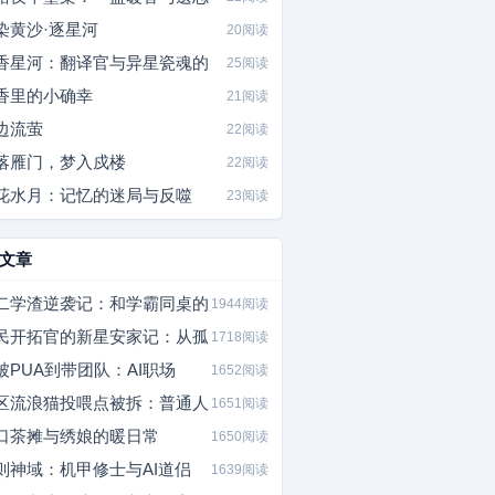
染黄沙·逐星河
20阅读
香星河：翻译官与异星瓷魂的
25阅读
香里的小确幸
21阅读
边流萤
22阅读
落雁门，梦入戍楼
22阅读
花水月：记忆的迷局与反噬
23阅读
文章
二学渣逆袭记：和学霸同桌的
1944阅读
民开拓官的新星安家记：从孤
1718阅读
被PUA到带团队：AI职场
1652阅读
区流浪猫投喂点被拆：普通人
1651阅读
口茶摊与绣娘的暖日常
1650阅读
则神域：机甲修士与AI道侣
1639阅读