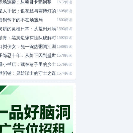
I职场逆袭：从项目卡壳到赛
1612阅读
星人手记：银花丝与赛博灯的
1605阅读
巷铜铃下的不在场迷局
1603阅读
灵耕的灵植日常：从荒田到满
1593阅读
釉青：黑洞边缘探险队破解时
1592阅读
口粥侠女：凭一碗热粥闯江湖
1586阅读
子隐忍十年：从阶下囚到盛世
1578阅读
橘小书店：藏在巷子里的乡土
1576阅读
世粥铺：枭雄谋士的守土之谋
1574阅读