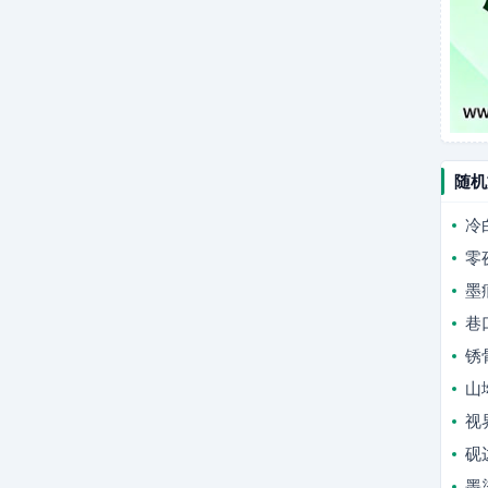
随机
冷
零
墨
巷
锈
山
视
砚
墨