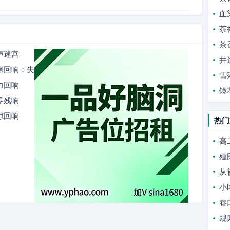
血
茶
茶
声迷宫
井
深渊回响：失
雪
力回响
镜
界残响
隙回响
热门
高
殖
从
小
巷
规