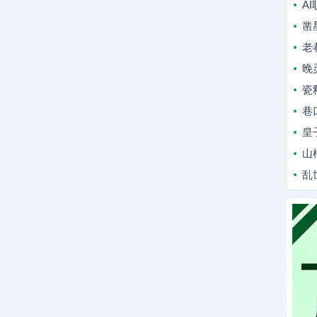
A
凿
老
晚
瓷
巷
皇
山
乱