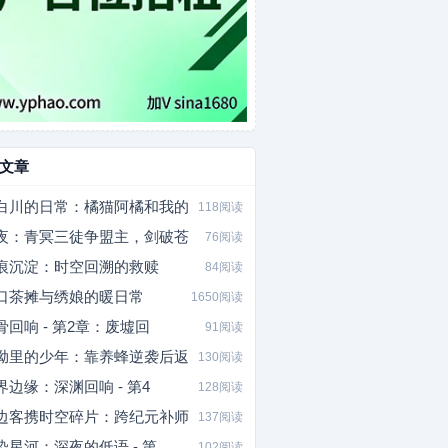
文章
白川的日常：橘猫阿橘和我的
118阅读
夜：青冥三徒争盟主，剑破苍
76阅读
痕沉淀：时空回溯的救赎
84阅读
口茶摊与绣娘的暖日常
1650阅读
骨回响 - 第2章：废墟回
91阅读
坳里的少年：靠养蜂逆袭后返
130阅读
界边缘：深渊回响 - 第4
128阅读
边客携时空碎片：跨纪元补师
137阅读
染星河：深夜的低语 - 第
102阅读