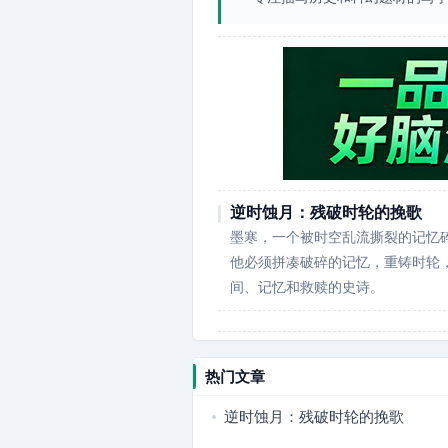
逆时蚀月：残破时轮的挽歌
墨寒，一个被时空乱流撕裂的记忆
他必须拼凑破碎的记忆，重铸时轮
间、记忆和救赎的史诗。
热门文章
逆时蚀月：残破时轮的挽歌