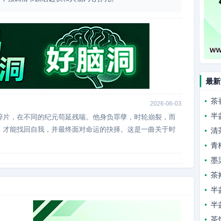
最新
茶
2026-06-03
半
碎片，在不同的纪元苟延残喘。他身负罪孽，时轮崩裂，而
，才能找回自我，并最终面对命运的抉择。这是一曲关于时
清
青
墨
茶
半
半
茶