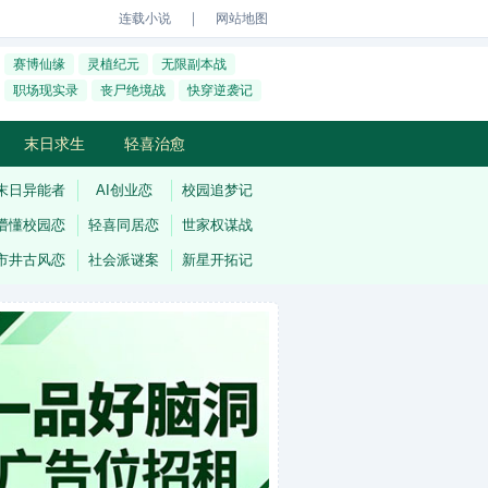
｜
连载小说
网站地图
赛博仙缘
灵植纪元
无限副本战
职场现实录
丧尸绝境战
快穿逆袭记
末日求生
轻喜治愈
末日异能者
AI创业恋
校园追梦记
懵懂校园恋
轻喜同居恋
世家权谋战
市井古风恋
社会派谜案
新星开拓记