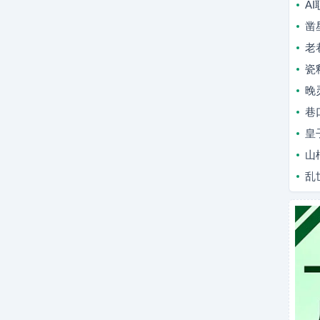
A
凿
老
瓷
晚
巷
皇
山
乱