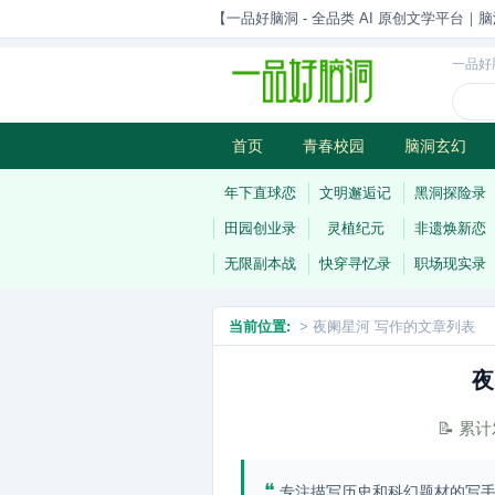
【一品好脑洞 - 全品类 AI 原创文学平台｜脑
一品好
首页
青春校园
脑洞玄幻
历史权谋
武侠江湖
灵异志
年下直球恋
文明邂逅记
黑洞探险录
田园创业录
灵植纪元
非遗焕新恋
无限副本战
快穿寻忆录
职场现实录
当前位置:
> 夜阑星河 写作的文章列表
夜
📝 累
❝
专注描写历史和科幻题材的写