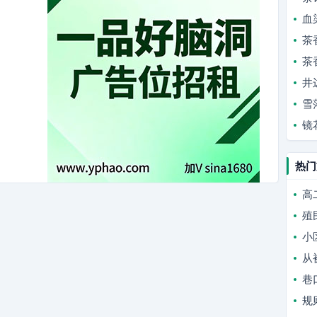
血
茶
茶
井
雪
镜
热门
高
殖
小
从
巷
规