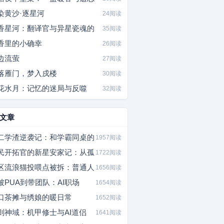
染黄沙·逐星河
24阅读
香星河：翻译官与异星瓷魂的
35阅读
香里的小确幸
26阅读
边流萤
27阅读
落雁门，梦入戍楼
30阅读
花水月：记忆的迷局与反噬
32阅读
文章
二学渣逆袭记：和学霸同桌的
1957阅读
民开拓官的新星安家记：从孤
1722阅读
区流浪猫投喂点被拆：普通人
1656阅读
被PUA到带团队：AI职场
1654阅读
口茶摊与绣娘的暖日常
1652阅读
则神域：机甲修士与AI道侣
1641阅读