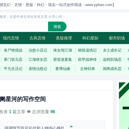
洞玄幻・言情・悬疑・科幻・现实一站式创作阅读 - www.yphao.com】
脑洞：欢迎作者在本站发表文章,分享心情！
现代言情
古风言情
悬疑推理
科幻星际
都市职场
怪
连载
丧尸绝境战
治愈小店记
侠女闯江湖
精怪温情记
乡土成长记
寒门状元恋
江湖侠女恋
密室迷案集
机甲战神传
远程职场恋
平凡生活记
亲情治愈记
赛博仙缘
古神归来
闺阁成长恋
阑星河的写作空间
计发表
1
篇文章 👁️ 总浏览量
96
❞
手，强调情节跌宕起伏和人物内心挣扎。