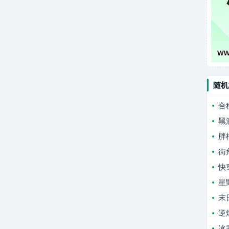
随机
合
黑
胖
街
快
星
末
逆
冰