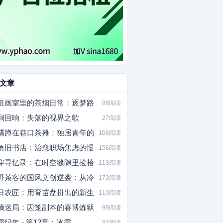
文章
租画室里的茶烟日常：逐梦路
88阅读
洞回响：失落的视界之歌
27阅读
橘蹲在巷口茶摊：独居青年的
106阅读
角旧书店：治愈职场焦虑的慢
156阅读
穿寻忆录：在时空缝隙里捡拾
113阅读
野茶客的国风文创逆袭：从冷
173阅读
日农匠：用育苗盘拼出的新生
110阅读
熵迷局：囚笼副本的赛博炼狱
99阅读
霜纪年 - 第12章：冰霜
82阅读