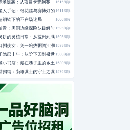
I职场逆袭：从项目卡壳到赛
1615阅读
星人手记：银花丝与赛博灯的
1611阅读
巷铜铃下的不在场迷局
1606阅读
釉青：黑洞边缘探险队破解时
1595阅读
灵耕的灵植日常：从荒田到满
1595阅读
口粥侠女：凭一碗热粥闯江湖
1589阅读
子隐忍十年：从阶下囚到盛世
1580阅读
橘小书店：藏在巷子里的乡土
1580阅读
世粥铺：枭雄谋士的守土之谋
1576阅读