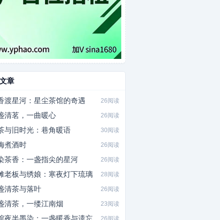
文章
香渡星河：星尘茶馆的奇遇
26阅读
盏清茗，一曲暖心
26阅读
茶与旧时光：巷角暖语
30阅读
梅煮酒时
26阅读
染茶香：一盏指尖的星河
26阅读
摊老板与绣娘：寒夜灯下琉璃
28阅读
盏清茶与落叶
26阅读
盏清茶，一缕江南烟
23阅读
馆夜半墨染：一盏暖香与遗忘
26阅读