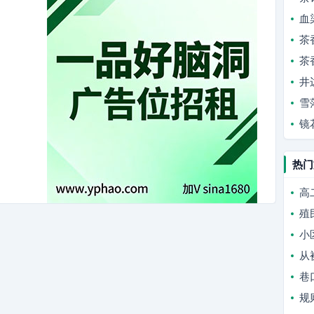
血
茶
茶
井
雪
镜
热门
高
殖
小
从
巷
规