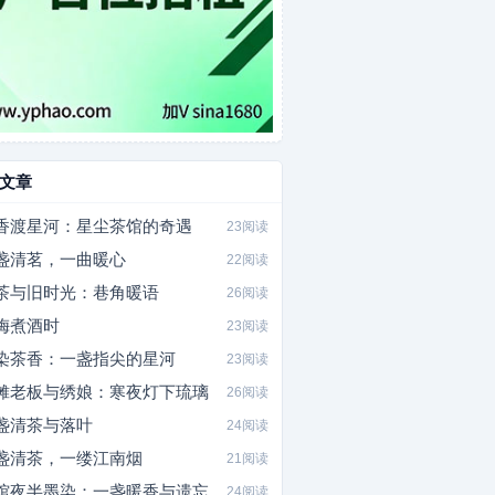
文章
香渡星河：星尘茶馆的奇遇
23阅读
盏清茗，一曲暖心
22阅读
茶与旧时光：巷角暖语
26阅读
梅煮酒时
23阅读
染茶香：一盏指尖的星河
23阅读
摊老板与绣娘：寒夜灯下琉璃
26阅读
盏清茶与落叶
24阅读
盏清茶，一缕江南烟
21阅读
馆夜半墨染：一盏暖香与遗忘
24阅读