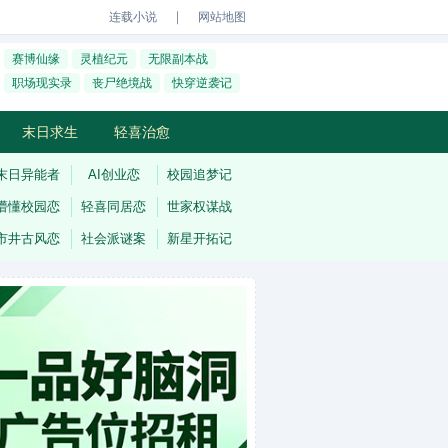
｜
连载小说
网站地图
赛博仙缘
灵植纪元
无限副本战
职场现实录
丧尸绝境战
快穿逆袭记
末日求生
轻喜治愈
末日异能者
AI创业恋
校园追梦记
懵懂校园恋
轻喜同居恋
世家权谋战
市井古风恋
社会派谜案
新星开拓记