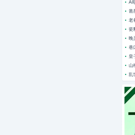
A
凿
老
瓷
晚
巷
皇
山
乱