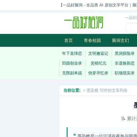
【一品好脑洞 - 全品类 AI 原创文学平台｜脑
一品好
首页
青春校园
脑洞玄幻
历史权谋
武侠江湖
灵异志
年下直球恋
文明邂逅记
黑洞探险录
田园创业录
灵植纪元
非遗焕新恋
无限副本战
快穿寻忆录
职场现实录
当前位置:
> 墨染檐 写作的文章列表
📝 累
❝
墨染檐是一位沉浸在夜色与雨