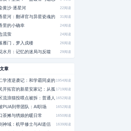
染黄沙·逐星河
22阅读
香星河：翻译官与异星瓷魂的
31阅读
香里的小确幸
24阅读
边流萤
24阅读
落雁门，梦入戍楼
26阅读
花水月：记忆的迷局与反噬
29阅读
文章
二学渣逆袭记：和学霸同桌的
1954阅读
民开拓官的新星安家记：从孤
1719阅读
区流浪猫投喂点被拆：普通人
1652阅读
被PUA到带团队：AI职场
1652阅读
口茶摊与绣娘的暖日常
1650阅读
则神域：机甲修士与AI道侣
1639阅读