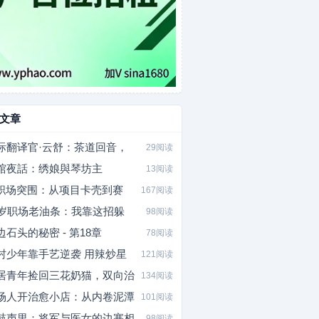
文章
际翻译官·云舒：茶道回音，
29阅读
馆夜話：绣娘與琴坊主
13阅读
I职场突围：从项目卡壳到赛
167阅读
5岁职场老油条：我靠这招躲
98阅读
边石头的秘密 - 第18章
78阅读
村少年靠手艺逆袭 用辣炒星
121阅读
居青年捡回三花奶猫，双向治
134阅读
场人开治愈小店：从内卷泥潭
101阅读
鼓声里：将军与医女的边塞相
98阅读