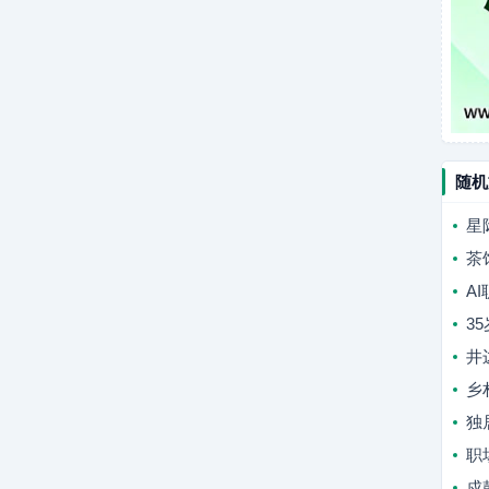
随机
星
茶
A
3
井
乡
独
职
戍