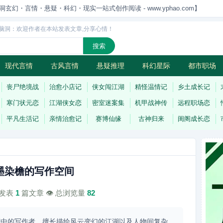
洞玄幻・言情・悬疑・科幻・现实一站式创作阅读 - www.yphao.com】
脑洞：欢迎作者在本站发表文章,分享心情！
现代言情
古风言情
悬疑推理
科幻星际
都市职场
怪
连载
丧尸绝境战
治愈小店记
侠女闯江湖
精怪温情记
乡土成长记
寒门状元恋
江湖侠女恋
密室迷案集
机甲战神传
远程职场恋
平凡生活记
亲情治愈记
赛博仙缘
古神归来
闺阁成长恋
墨染檐的写作空间
计发表
1
篇文章 👁️ 总浏览量
82
声中的写作者，擅长描绘风云变幻的江湖以及人物间复杂