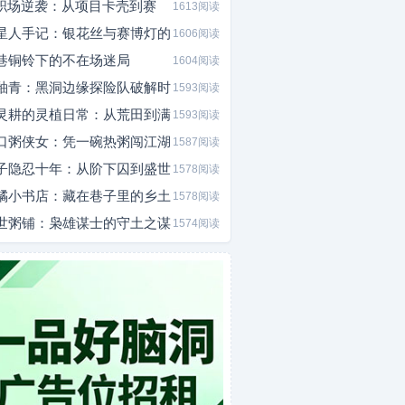
I职场逆袭：从项目卡壳到赛
1613阅读
星人手记：银花丝与赛博灯的
1606阅读
巷铜铃下的不在场迷局
1604阅读
釉青：黑洞边缘探险队破解时
1593阅读
灵耕的灵植日常：从荒田到满
1593阅读
口粥侠女：凭一碗热粥闯江湖
1587阅读
子隐忍十年：从阶下囚到盛世
1578阅读
橘小书店：藏在巷子里的乡土
1578阅读
世粥铺：枭雄谋士的守土之谋
1574阅读