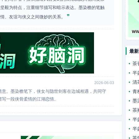
和坚毅为特点，注重细节描写和暗示表达。墨染檐的笔触
❞
爱情、友谊与侠义之间微妙的关系。
最新
茶
半
清
2026-06-03
情意。墨染檐笔下，侠女与隐世剑客在边城相遇，共同守
青
谱写一段侠骨柔情的江湖恋情。
墨
茶
半
半
茶