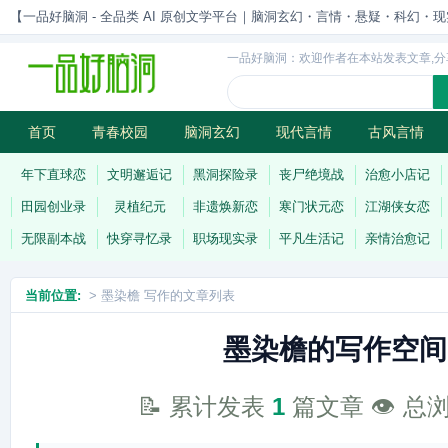
【一品好脑洞 - 全品类 AI 原创文学平台｜脑洞玄幻・言情・悬疑・科幻・现实一站
一品好脑洞：欢迎作者在本站发表文章,分
首页
青春校园
脑洞玄幻
现代言情
古风言情
历史权谋
武侠江湖
灵异志怪
连载
年下直球恋
文明邂逅记
黑洞探险录
丧尸绝境战
治愈小店记
田园创业录
灵植纪元
非遗焕新恋
寒门状元恋
江湖侠女恋
无限副本战
快穿寻忆录
职场现实录
平凡生活记
亲情治愈记
当前位置:
> 墨染檐 写作的文章列表
墨染檐的写作空间
📝 累计发表
1
篇文章 👁️ 