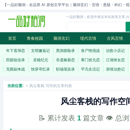
【一品好脑洞 - 全品类 AI 原创文学平台｜脑洞玄幻・言情・悬疑・科幻・现实一站
一品好脑洞：欢迎作者在本站发表文章,分
首页
青春校园
脑洞玄幻
现代言情
古风言情
历史权谋
武侠江湖
灵异志怪
连载
年下直球恋
文明邂逅记
黑洞探险录
丧尸绝境战
治愈小店记
田园创业录
灵植纪元
非遗焕新恋
寒门状元恋
江湖侠女恋
无限副本战
快穿寻忆录
职场现实录
平凡生活记
亲情治愈记
当前位置:
> 风尘客栈 写作的文章列表
风尘客栈的写作空
📝 累计发表
1
篇文章 👁️ 总