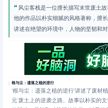
❝
风尘客栈是一位擅长描写末世废土故
他的作品以朴实细腻的风格著称，擅长
讲述在绝望的环境中，人物的坚韧和对
根与尘：遗落之植的逆行
‘根与尘：遗落之植的逆行’讲述了废材植
元’废土上的逆袭之路。故事以朴实的