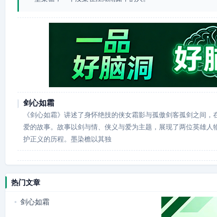
剑心如霜
《剑心如霜》讲述了身怀绝技的侠女霜影与孤傲剑客孤剑之间，
爱的故事。故事以剑与情、侠义与爱为主题，展现了两位英雄人
护正义的历程。墨染檐以其独
热门文章
剑心如霜