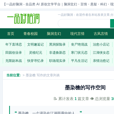
【一品好脑洞 - 全品类 AI 原创文学平台｜脑洞玄幻・言情・悬疑・科幻・现实一站
一品好脑洞：欢迎作者在本站发表文章,分
首页
青春校园
脑洞玄幻
现代言情
古风言情
历史权谋
武侠江湖
灵异志怪
连载
年下直球恋
文明邂逅记
黑洞探险录
丧尸绝境战
治愈小店记
田园创业录
灵植纪元
非遗焕新恋
寒门状元恋
江湖侠女恋
无限副本战
快穿寻忆录
职场现实录
平凡生活记
亲情治愈记
当前位置:
> 墨染檐 写作的文章列表
墨染檐的写作空间
📝 累计发表
1
篇文章 👁️ 总浏览量
1
❝
❞
墨染檐，一个浸染在江湖雨露中的人。