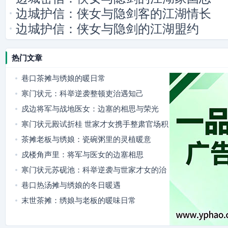
边城护信：侠女与隐剑客的江湖情长
边城护信：侠女与隐剑的江湖盟约
热门文章
巷口茶摊与绣娘的暖日常
寒门状元：科举逆袭整顿吏治遇知己
戍边将军与战地医女：边塞的相思与荣光
寒门状元殿试折桂 世家才女携手整肃官场积
弊
茶摊老板与绣娘：瓷碗粥里的灵植暖意
戍楼角声里：将军与医女的边塞相思
寒门状元苏砚池：科举逆袭与世家才女的治
世同行
巷口热汤摊与绣娘的冬日暖遇
末世茶摊：绣娘与老板的暖味日常