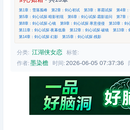
第1章：雪落孤峰
第2章：剑心初试
第3章：寒霜试探
第4章
第5章：剑心试探·暗影初现
第6章：剑心试探·霜影追问
第7章：
第8章：剑心试探·心镜
第9章：剑心试探·寒意侵侵
第10章：剑
第11章：剑心试探·夜幕低垂
第12章：剑心试探·破镜
第13章：
第14章：剑心试探·幻影
第15章：剑心试探·残影
江湖侠女恋
分类:
标签:
墨染檐
2026-06-05 07:37:36
作者:
时间: