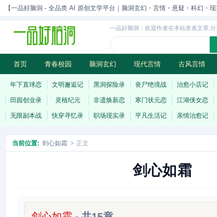
【一品好脑洞 - 全品类 AI 原创文学平台｜脑洞玄幻・言情・悬疑・科幻・现实一站
一品好脑洞：欢迎作者在本站发表文章,分
首页
青春校园
脑洞玄幻
现代言情
古风言情
历史权谋
武侠江湖
灵异志怪
连载
年下直球恋
文明邂逅记
黑洞探险录
丧尸绝境战
治愈小店记
田园创业录
灵植纪元
非遗焕新恋
寒门状元恋
江湖侠女恋
无限副本战
快穿寻忆录
职场现实录
平凡生活记
亲情治愈记
当前位置:
剑心如霜
> 正文
剑心如霜
剑心如霜
- 共15章