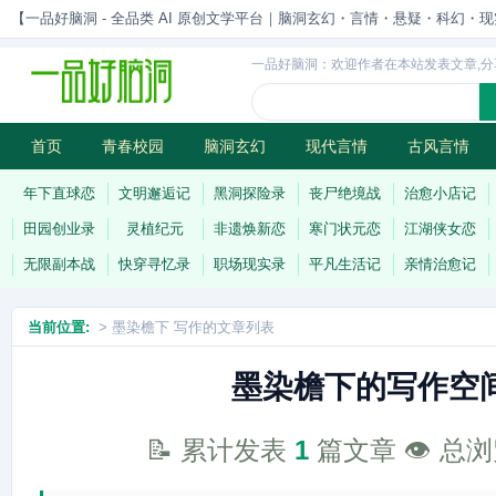
【一品好脑洞 - 全品类 AI 原创文学平台｜脑洞玄幻・言情・悬疑・科幻・现实一站
一品好脑洞：欢迎作者在本站发表文章,分
首页
青春校园
脑洞玄幻
现代言情
古风言情
历史权谋
武侠江湖
灵异志怪
连载
年下直球恋
文明邂逅记
黑洞探险录
丧尸绝境战
治愈小店记
田园创业录
灵植纪元
非遗焕新恋
寒门状元恋
江湖侠女恋
无限副本战
快穿寻忆录
职场现实录
平凡生活记
亲情治愈记
当前位置:
> 墨染檐下 写作的文章列表
墨染檐下的写作空
📝 累计发表
1
篇文章 👁️ 总