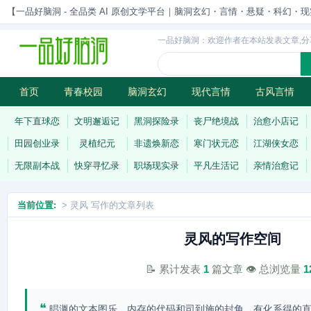
【一品好脑洞 - 全品类 AI 原创文学平台｜脑洞玄幻・言情・悬疑・科幻・现实一站
一品好脑洞：欢迎作者在本站发表文章,分
首页
青春校园
脑洞玄幻
现代言情
古风言情
历史权谋
武侠江湖
灵异志怪
连载
年下直球恋
文明邂逅记
黑洞探险录
丧尸绝境战
治愈小店记
田园创业录
灵植纪元
非遗焕新恋
寒门状元恋
江湖侠女恋
无限副本战
快穿寻忆录
职场现实录
平凡生活记
亲情治愈记
当前位置:
> 灵风 写作的文章列表
灵风的写作空间
📝 累计发表
1
篇文章 👁️ 总浏览量
1
❝
晿湚的文本图乐，内存的代码和司到施的封角，有化系得的