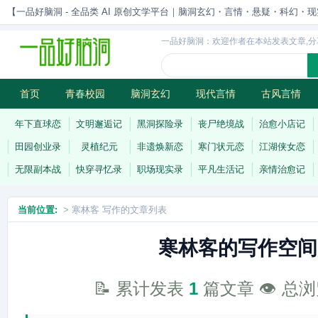
【一品好脑洞 - 全品类 AI 原创文学平台｜脑洞玄幻・言情・悬疑・科幻・现实一站
一品好脑洞：欢迎作者在本站发表文章,分
首页
青春校园
脑洞玄幻
现代言情
古风言情
历史权谋
武侠江湖
灵异志怪
连载
年下直球恋
文明邂逅记
黑洞探险录
丧尸绝境战
治愈小店记
田园创业录
灵植纪元
非遗焕新恋
寒门状元恋
江湖侠女恋
无限副本战
快穿寻忆录
职场现实录
平凡生活记
亲情治愈记
当前位置:
> 寒林客 写作的文章列表
寒林客的写作空间
📝 累计发表
1
篇文章 👁️ 总