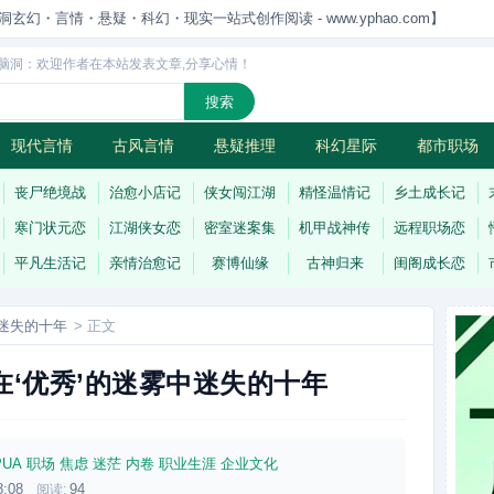
洞玄幻・言情・悬疑・科幻・现实一站式创作阅读 - www.yphao.com】
脑洞：欢迎作者在本站发表文章,分享心情！
现代言情
古风言情
悬疑推理
科幻星际
都市职场
怪
连载
丧尸绝境战
治愈小店记
侠女闯江湖
精怪温情记
乡土成长记
寒门状元恋
江湖侠女恋
密室迷案集
机甲战神传
远程职场恋
平凡生活记
亲情治愈记
赛博仙缘
古神归来
闺阁成长恋
中迷失的十年
> 正文
在‘优秀’的迷雾中迷失的十年
PUA
职场
焦虑
迷茫
内卷
职业生涯
企业文化
8:08
94
阅读: