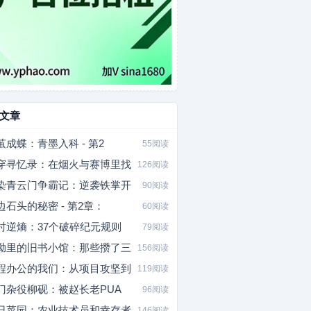
文章
茧成蝶：青墨入科 - 第2
55阅读
穿寻忆录：在烟火与赛博里找
126阅读
染青云门争霸记：逆袭铁掌开
90阅读
边石头的秘密 - 第2章：
60阅读
时逆熵：37个破碎纪元规则
79阅读
坳里的旧书小馆：那些攒了三
156阅读
程办公的我们：从项目攻坚到
119阅读
门杂役柳砚：被赵长老PUA
96阅读
日菜园：农业技术员和幸存者
146阅读