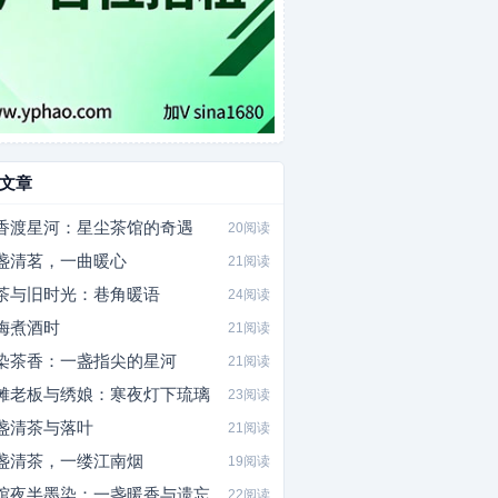
文章
香渡星河：星尘茶馆的奇遇
20阅读
盏清茗，一曲暖心
21阅读
茶与旧时光：巷角暖语
24阅读
梅煮酒时
21阅读
染茶香：一盏指尖的星河
21阅读
摊老板与绣娘：寒夜灯下琉璃
23阅读
盏清茶与落叶
21阅读
盏清茶，一缕江南烟
19阅读
馆夜半墨染：一盏暖香与遗忘
22阅读