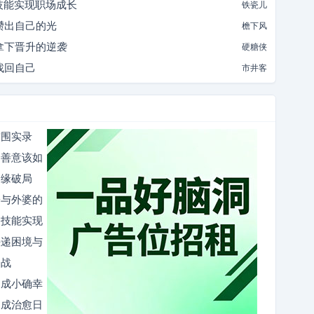
技能实现职场成长
铁瓷儿
攒出自己的光
檐下风
拿下晋升的逆袭
硬糖侠
找回自己
市井客
突围实录
的善意该如
仙缘破局
子与外婆的
硬技能实现
快递困境与
夺战
过成小确幸
过成治愈日