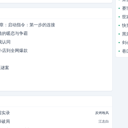
赛
世
第1章：启动指令：第一步的连接
快
陆的暖恋与争霸
黑
我认同
剑
小店到全网爆款
巷
色谜案
围实录
炭烤晚风
缘破局
江左白