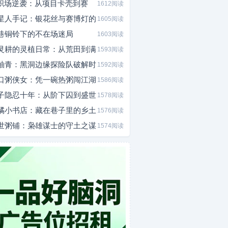
I职场逆袭：从项目卡壳到赛
1612阅读
星人手记：银花丝与赛博灯的
1605阅读
巷铜铃下的不在场迷局
1603阅读
灵耕的灵植日常：从荒田到满
1593阅读
釉青：黑洞边缘探险队破解时
1592阅读
口粥侠女：凭一碗热粥闯江湖
1586阅读
子隐忍十年：从阶下囚到盛世
1578阅读
橘小书店：藏在巷子里的乡土
1576阅读
世粥铺：枭雄谋士的守土之谋
1574阅读