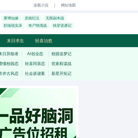
｜
连载小说
网站地图
赛博仙缘
灵植纪元
无限副本战
职场现实录
丧尸绝境战
快穿逆袭记
末日求生
轻喜治愈
末日异能者
AI创业恋
校园追梦记
懵懂校园恋
轻喜同居恋
世家权谋战
市井古风恋
社会派谜案
新星开拓记