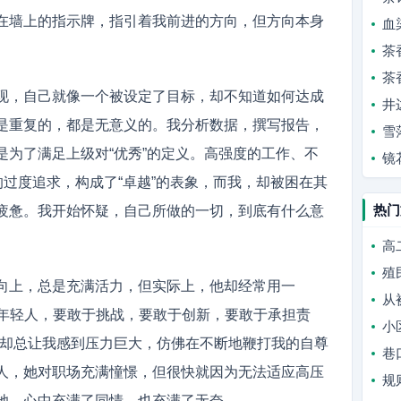
在墙上的指示牌，指引着我前进的方向，但方向本身
血
茶
茶
现，自己就像一个被设定了目标，却不知道如何达成
井
是重复的，都是无意义的。我分析数据，撰写报告，
雪
是为了满足上级对“优秀”的定义。高强度的工作、不
镜
的过度追求，构成了“卓越”的表象，而我，却被困在其
热门
疲惫。我开始怀疑，自己所做的一切，到底有什么意
高
殖
向上，总是充满活力，但实际上，他却经常用一
从
。“年轻人，要敢于挑战，要敢于创新，要敢于承担责
小
语却总让我感到压力巨大，仿佛在不断地鞭打我的自尊
巷
人，她对职场充满憧憬，但很快就因为无法适应高压
规
她，心中充满了同情，也充满了无奈。