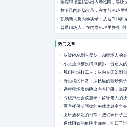
远程职场宝妈跳出内卷陷阱，靠硬
檐下风的职场实录：在卷与PUA里
职场新人反内卷实录：从被PUA到
普通职场人：在内卷PUA里挣扎后
热门文章
从被PUA到带团队：AI职场人的
小区流浪猫投喂点被拆：普通人
何安放
规则神域打工人：从内卷囚笼到
野山橘的日常：深秋里的糖炒栗
竹篮
远程职场宝妈跳出内卷陷阱，靠
职场成长
冷砚声社会议题录：留守老人的
破局之路
写字楼保洁阿姨的午休休息室争
上班族林姐的日常：把琐碎日子
退休阿姨的庭院小确幸：把日子