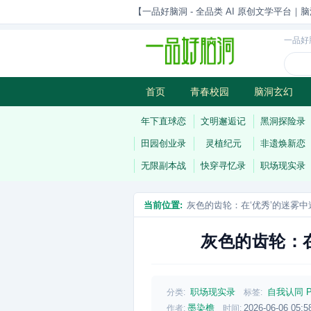
【一品好脑洞 - 全品类 AI 原创文学平台｜脑
一品好
首页
青春校园
脑洞玄幻
历史权谋
武侠江湖
灵异志
年下直球恋
文明邂逅记
黑洞探险录
田园创业录
灵植纪元
非遗焕新恋
无限副本战
快穿寻忆录
职场现实录
当前位置:
灰色的齿轮：在‘优秀’的迷雾
灰色的齿轮：
职场现实录
自我认同
分类:
标签:
墨染檐
2026-06-06 05:5
作者:
时间: