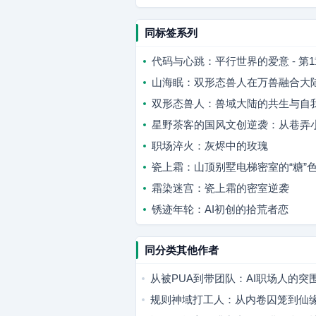
同标签系列
代码与心跳：平行世界的爱意 - 
山海眠：双形态兽人在万兽融合大
双形态兽人：兽域大陆的共生与自
星野茶客的国风文创逆袭：从巷弄
职场淬火：灰烬中的玫瑰
瓷上霜：山顶别墅电梯密室的“糖”
霜染迷宫：瓷上霜的密室逆袭
锈迹年轮：AI初创的拾荒者恋
同分类其他作者
从被PUA到带团队：AI职场人的突
规则神域打工人：从内卷囚笼到仙