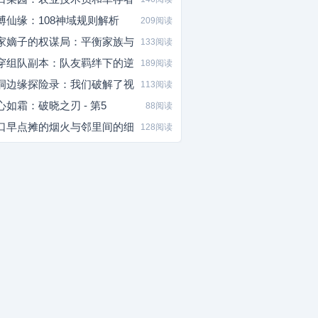
博仙缘：108神域规则解析
209阅读
家嫡子的权谋局：平衡家族与
133阅读
穿组队副本：队友羁绊下的逆
189阅读
洞边缘探险录：我们破解了视
113阅读
心如霜：破晓之刃 - 第5
88阅读
口早点摊的烟火与邻里间的细
128阅读