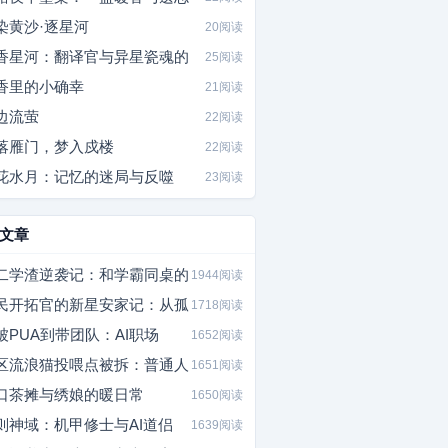
染黄沙·逐星河
20阅读
香星河：翻译官与异星瓷魂的
25阅读
香里的小确幸
21阅读
边流萤
22阅读
落雁门，梦入戍楼
22阅读
花水月：记忆的迷局与反噬
23阅读
文章
二学渣逆袭记：和学霸同桌的
1944阅读
民开拓官的新星安家记：从孤
1718阅读
被PUA到带团队：AI职场
1652阅读
区流浪猫投喂点被拆：普通人
1651阅读
口茶摊与绣娘的暖日常
1650阅读
则神域：机甲修士与AI道侣
1639阅读