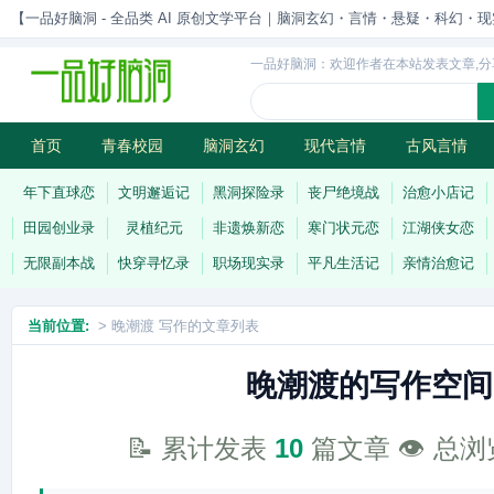
【一品好脑洞 - 全品类 AI 原创文学平台｜脑洞玄幻・言情・悬疑・科幻・现实一站
一品好脑洞：欢迎作者在本站发表文章,分
首页
青春校园
脑洞玄幻
现代言情
古风言情
历史权谋
武侠江湖
灵异志怪
连载
年下直球恋
文明邂逅记
黑洞探险录
丧尸绝境战
治愈小店记
田园创业录
灵植纪元
非遗焕新恋
寒门状元恋
江湖侠女恋
无限副本战
快穿寻忆录
职场现实录
平凡生活记
亲情治愈记
当前位置:
> 晚潮渡 写作的文章列表
晚潮渡的写作空间
📝 累计发表
10
篇文章 👁️ 总