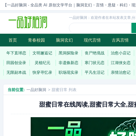
【一品好脑洞 - 全品类 AI 原创文学平台｜脑洞玄幻・言情・悬疑・科幻・现实一站
一品好脑洞：欢迎作者在本站发表文章,分
首页
青春校园
脑洞玄幻
现代言情
古风言情
历史权谋
武侠江湖
灵异志怪
连载
年下直球恋
文明邂逅记
黑洞探险录
丧尸绝境战
治愈小店记
田园创业录
灵植纪元
非遗焕新恋
寒门状元恋
江湖侠女恋
无限副本战
快穿寻忆录
职场现实录
平凡生活记
亲情治愈记
当前位置:
一品好脑洞
> 甜蜜日常 列表
甜蜜日常在线阅读,甜蜜日常大全,甜