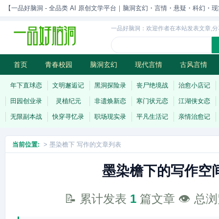
【一品好脑洞 - 全品类 AI 原创文学平台｜脑洞玄幻・言情・悬疑・科幻・现实一站
一品好脑洞：欢迎作者在本站发表文章,分
首页
青春校园
脑洞玄幻
现代言情
古风言情
历史权谋
武侠江湖
灵异志怪
连载
年下直球恋
文明邂逅记
黑洞探险录
丧尸绝境战
治愈小店记
田园创业录
灵植纪元
非遗焕新恋
寒门状元恋
江湖侠女恋
无限副本战
快穿寻忆录
职场现实录
平凡生活记
亲情治愈记
当前位置:
> 墨染檐下 写作的文章列表
墨染檐下的写作空
📝 累计发表
1
篇文章 👁️ 总