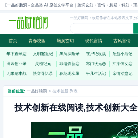
【一品好脑洞 - 全品类 AI 原创文学平台｜脑洞玄幻・言情・悬疑・科幻・现实一站
一品好脑洞：欢迎作者在本站发表文章,分
首页
青春校园
脑洞玄幻
现代言情
古风言情
历史权谋
武侠江湖
灵异志怪
连载
年下直球恋
文明邂逅记
黑洞探险录
丧尸绝境战
治愈小店记
田园创业录
灵植纪元
非遗焕新恋
寒门状元恋
江湖侠女恋
无限副本战
快穿寻忆录
职场现实录
平凡生活记
亲情治愈记
当前位置:
一品好脑洞
> 技术创新 列表
技术创新在线阅读,技术创新大全