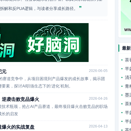
❞
行拆解和反PUA逻辑，与读者分享成长路径。
最新
茶
半
2026-06-05
纪元
清
激烈的赛道竞争中，从项目困境到产品爆发的成长故事，揭示团
要素，探讨AI职场生态下的‘进化’机制。
青
墨
2026-04-26
，逆袭击败竞品爆火
茶
破技术瓶颈，抢占AI产品赛道，最终项目爆火击败竞品的职场
半
成长的启发
半
2026-04-13
道爆火的实战复盘
茶