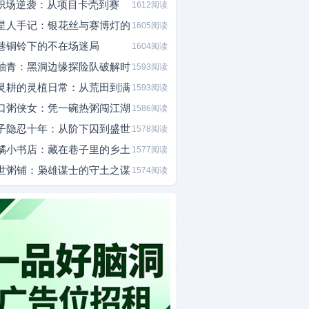
I职场逆袭：从项目卡壳到赛
1612阅读
星人手记：银花丝与赛博灯的
1605阅读
巷铜铃下的不在场迷局
1604阅读
釉青：黑洞边缘探险队破解时
1593阅读
灵耕的灵植日常：从荒田到满
1593阅读
口粥侠女：凭一碗热粥闯江湖
1586阅读
子隐忍十年：从阶下囚到盛世
1578阅读
橘小书店：藏在巷子里的乡土
1577阅读
世粥铺：枭雄谋士的守土之谋
1574阅读