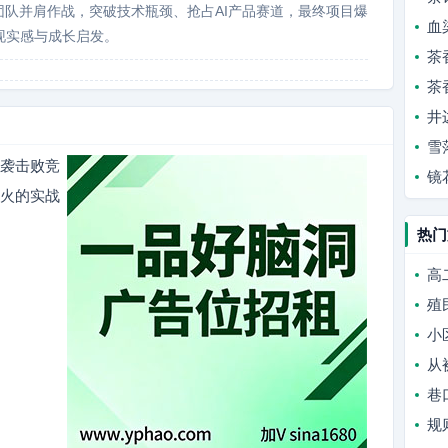
团队并肩作战，突破技术瓶颈、抢占AI产品赛道，最终项目爆
血
现实感与成长启发。
茶
茶
井
雪
逆袭击败竞
镜
爆火的实战
热门
高
殖
小
从
巷
规