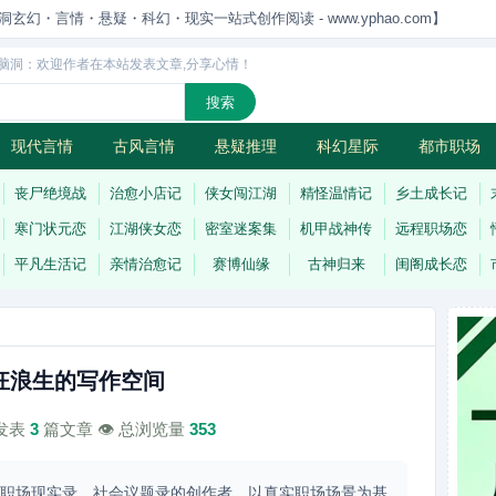
洞玄幻・言情・悬疑・科幻・现实一站式创作阅读 - www.yphao.com】
脑洞：欢迎作者在本站发表文章,分享心情！
现代言情
古风言情
悬疑推理
科幻星际
都市职场
怪
连载
丧尸绝境战
治愈小店记
侠女闯江湖
精怪温情记
乡土成长记
寒门状元恋
江湖侠女恋
密室迷案集
机甲战神传
远程职场恋
平凡生活记
亲情治愈记
赛博仙缘
古神归来
闺阁成长恋
狂浪生的写作空间
计发表
3
篇文章 👁️ 总浏览量
353
、职场现实录、社会议题录的创作者。以真实职场场景为基