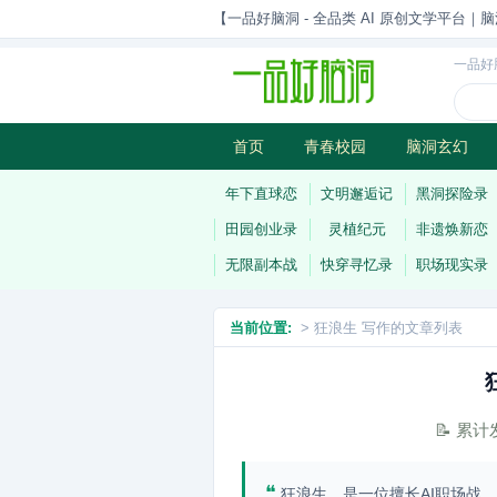
【一品好脑洞 - 全品类 AI 原创文学平台｜脑
一品好
首页
青春校园
脑洞玄幻
历史权谋
武侠江湖
灵异志
年下直球恋
文明邂逅记
黑洞探险录
田园创业录
灵植纪元
非遗焕新恋
无限副本战
快穿寻忆录
职场现实录
当前位置:
> 狂浪生 写作的文章列表
📝 累
❝
狂浪生，是一位擅长AI职场战