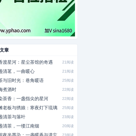
文章
香渡星河：星尘茶馆的奇遇
21阅读
盏清茗，一曲暖心
21阅读
茶与旧时光：巷角暖语
25阅读
梅煮酒时
22阅读
染茶香：一盏指尖的星河
22阅读
摊老板与绣娘：寒夜灯下琉璃
25阅读
盏清茶与落叶
23阅读
盏清茶，一缕江南烟
20阅读
馆夜半墨染：一盏暖香与遗忘
23阅读