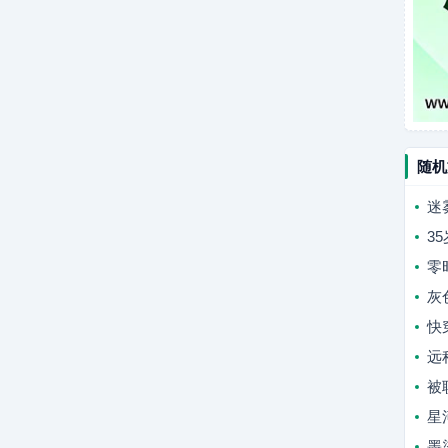
随机
迷
3
零
灰
快
远
被
星
墨