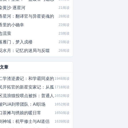
染黄沙·逐星河
21阅读
香星河：翻译官与异星瓷魂的
28阅读
香里的小确幸
22阅读
边流萤
23阅读
落雁门，梦入戍楼
23阅读
花水月：记忆的迷局与反噬
26阅读
文章
二学渣逆袭记：和学霸同桌的
1948阅读
民开拓官的新星安家记：从孤
1718阅读
区流浪猫投喂点被拆：普通人
1652阅读
被PUA到带团队：AI职场
1652阅读
口茶摊与绣娘的暖日常
1650阅读
则神域：机甲修士与AI道侣
1639阅读