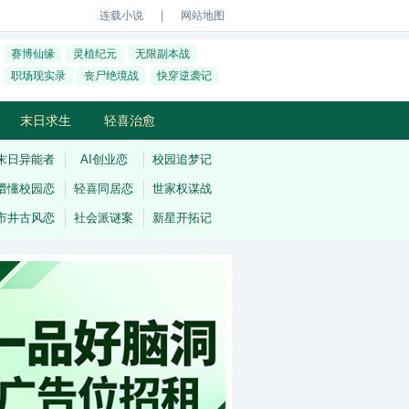
｜
连载小说
网站地图
赛博仙缘
灵植纪元
无限副本战
职场现实录
丧尸绝境战
快穿逆袭记
末日求生
轻喜治愈
末日异能者
AI创业恋
校园追梦记
懵懂校园恋
轻喜同居恋
世家权谋战
市井古风恋
社会派谜案
新星开拓记