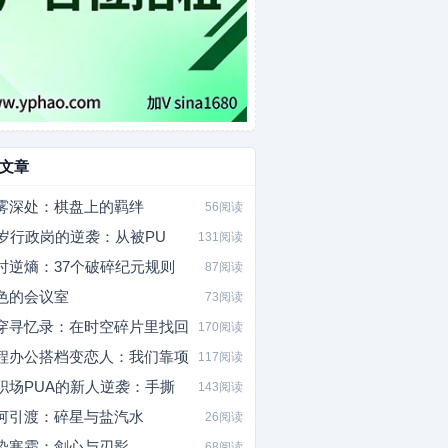
文章
雾深处：棋盘上的羁绊
56阅读
5岁行政岗的逆袭：从被PU
131阅读
时逆熵：37个破碎纪元规则
87阅读
色的会议室
73阅读
穿寻忆录：在时空碎片里找回
170阅读
程办公搭档变恋人：我们靠项
117阅读
职场PUA的新人逆袭：手撕
143阅读
河引渡：碎星与盐汽水
26阅读
染寒霜：剑心与刃影
68阅读