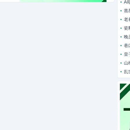
A
凿
老
瓷
晚
巷
皇
山
乱