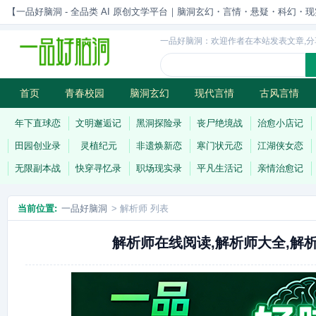
【一品好脑洞 - 全品类 AI 原创文学平台｜脑洞玄幻・言情・悬疑・科幻・现实一站
一品好脑洞：欢迎作者在本站发表文章,分
首页
青春校园
脑洞玄幻
现代言情
古风言情
历史权谋
武侠江湖
灵异志怪
连载
年下直球恋
文明邂逅记
黑洞探险录
丧尸绝境战
治愈小店记
田园创业录
灵植纪元
非遗焕新恋
寒门状元恋
江湖侠女恋
无限副本战
快穿寻忆录
职场现实录
平凡生活记
亲情治愈记
当前位置:
一品好脑洞
> 解析师 列表
解析师在线阅读,解析师大全,解