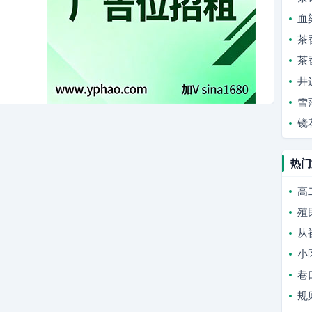
血
茶
茶
井
雪
镜
热门
高
殖
从
小
巷
规