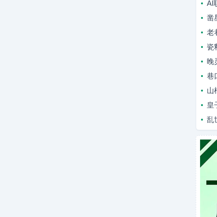
A
凿
老
瓷
晚
巷
山
皇
乱