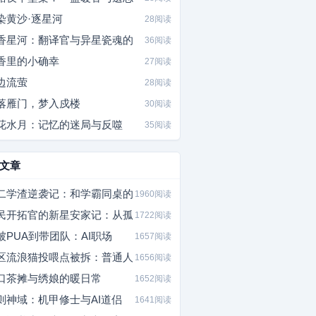
染黄沙·逐星河
28阅读
香星河：翻译官与异星瓷魂的
36阅读
香里的小确幸
27阅读
边流萤
28阅读
落雁门，梦入戍楼
30阅读
花水月：记忆的迷局与反噬
35阅读
文章
二学渣逆袭记：和学霸同桌的
1960阅读
民开拓官的新星安家记：从孤
1722阅读
被PUA到带团队：AI职场
1657阅读
区流浪猫投喂点被拆：普通人
1656阅读
口茶摊与绣娘的暖日常
1652阅读
则神域：机甲修士与AI道侣
1641阅读