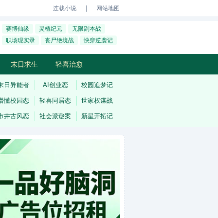
｜
连载小说
网站地图
赛博仙缘
灵植纪元
无限副本战
职场现实录
丧尸绝境战
快穿逆袭记
末日求生
轻喜治愈
末日异能者
AI创业恋
校园追梦记
懵懂校园恋
轻喜同居恋
世家权谋战
市井古风恋
社会派谜案
新星开拓记