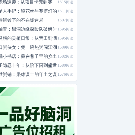
I职场逆袭：从项目卡壳到赛
1615阅读
星人手记：银花丝与赛博灯的
1611阅读
巷铜铃下的不在场迷局
1607阅读
釉青：黑洞边缘探险队破解时
1595阅读
灵耕的灵植日常：从荒田到满
1595阅读
口粥侠女：凭一碗热粥闯江湖
1589阅读
橘小书店：藏在巷子里的乡土
1582阅读
子隐忍十年：从阶下囚到盛世
1580阅读
世粥铺：枭雄谋士的守土之谋
1576阅读