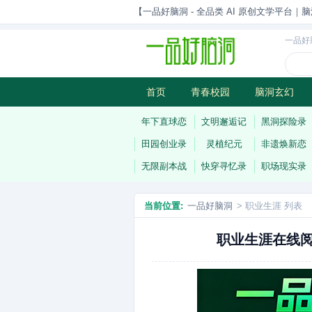
【一品好脑洞 - 全品类 AI 原创文学平台｜脑
一品好
首页
青春校园
脑洞玄幻
历史权谋
武侠江湖
灵异志
年下直球恋
文明邂逅记
黑洞探险录
田园创业录
灵植纪元
非遗焕新恋
无限副本战
快穿寻忆录
职场现实录
当前位置:
一品好脑洞
> 职业生涯 列表
职业生涯在线阅