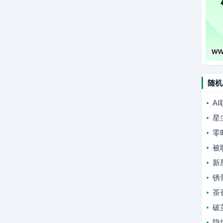
随机
A
星
零
被
新
锈
茶
破
隐