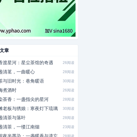
文章
香渡星河：星尘茶馆的奇遇
26阅读
盏清茗，一曲暖心
28阅读
茶与旧时光：巷角暖语
30阅读
梅煮酒时
26阅读
染茶香：一盏指尖的星河
28阅读
摊老板与绣娘：寒夜灯下琉璃
30阅读
盏清茶与落叶
28阅读
盏清茶，一缕江南烟
23阅读
馆夜半墨染：一盏暖香与遗忘
28阅读