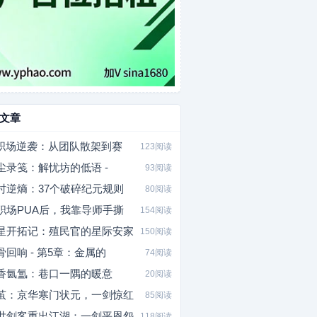
文章
I职场逆袭：从团队散架到赛
123阅读
尘录笺：解忧坊的低语 -
93阅读
时逆熵：37个破碎纪元规则
80阅读
职场PUA后，我靠导师手撕
154阅读
星开拓记：殖民官的星际安家
150阅读
骨回响 - 第5章：金属的
74阅读
香氤氲：巷口一隅的暖意
20阅读
茧：京华寒门状元，一剑惊红
85阅读
世剑客重出江湖：一剑平恩怨
118阅读