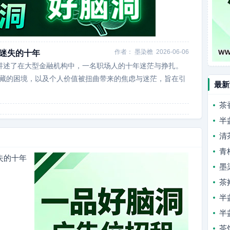
作者：
墨染檐
2026-06-06
中迷失的十年
讲述了在大型金融机构中，一名职场人的十年迷茫与挣扎。
隐藏的困境，以及个人价值被扭曲带来的焦虑与迷茫，旨在引
最新
茶
半
清
青
失的十年
墨
茶
半
半
茶