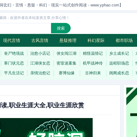
洞玄幻・言情・悬疑・科幻・现实一站式创作阅读 - www.yphao.com】
脑洞：欢迎作者在本站发表文章,分享心情！
现代言情
古风言情
悬疑推理
科幻星际
都市职场
怪
连载
丧尸绝境战
治愈小店记
侠女闯江湖
精怪温情记
乡土成长记
寒门状元恋
江湖侠女恋
密室迷案集
机甲战神传
远程职场恋
平凡生活记
亲情治愈记
赛博仙缘
古神归来
闺阁成长恋
读,职业生涯大全,职业生涯欣赏