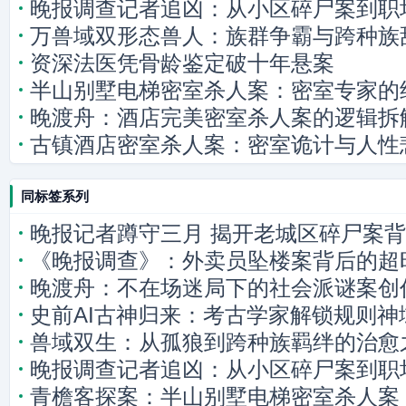
晚报调查记者追凶：从小区碎尸案到职
万兽域双形态兽人：族群争霸与跨种族
资深法医凭骨龄鉴定破十年悬案
半山别墅电梯密室杀人案：密室专家的
晚渡舟：酒店完美密室杀人案的逻辑拆
古镇酒店密室杀人案：密室诡计与人性
同标签系列
晚报记者蹲守三月 揭开老城区碎尸案
《晚报调查》：外卖员坠楼案背后的超
晚渡舟：不在场迷局下的社会派谜案创
史前AI古神归来：考古学家解锁规则神
兽域双生：从孤狼到跨种族羁绊的治愈
晚报调查记者追凶：从小区碎尸案到职
青檐客探案：半山别墅电梯密室杀人案