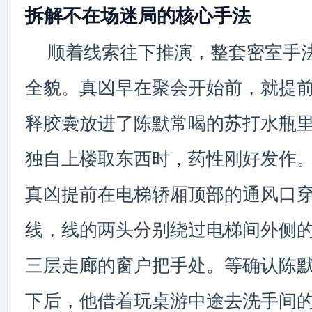
拆解不在场迷局的核心手法
顺着线索往下推演，整套密室手
全貌。真凶早在聚会开始前，就提
释胶囊放进了陈默常喝的苏打水瓶
独自上楼取东西时，药性刚好发作
真凶提前在电梯轿厢顶部的通风口
线，线的两头分别绕过电梯间外侧
三层走廊的窗户把手处。等确认陈
下后，他借着玩桌游中途去洗手间