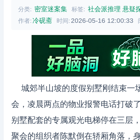
密室迷案集
社会派推理
悬疑
分类:
标签:
冷砚斋
2026-05-16 12:00:33
作者:
时间:
城郊半山坡的度假别墅刚结束一
会，凌晨两点的物业报警电话打破
别墅配套的专属观光电梯停在三层
聚会的组织者陈默倒在轿厢角落，