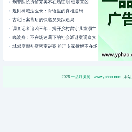
刑警队长拆解完美不在场证明 锁定真凶
规则神域法医录：骨语里的真相追缉
古宅旧案背后的快递员失踪迷局
调查记者追凶三年：揭开乡村留守儿童溺亡
案背后的真相
晚渡舟：不在场迷局下的社会派谜案调查实
录
城郊度假别墅密室谜案 推理专家拆解不在场
迷局
2026
一品好脑洞 - www.yphao.com
,本