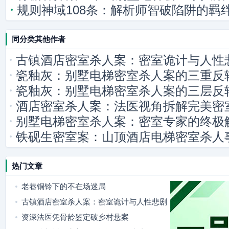
规则神域108条：解析师智破陷阱的羁
同分类其他作者
古镇酒店密室杀人案：密室诡计与人性
瓷釉灰：别墅电梯密室杀人案的三重反
瓷釉灰：别墅电梯密室杀人案的三层反
酒店密室杀人案：法医视角拆解完美密
别墅电梯密室杀人案：密室专家的终极
铁砚生密室案：山顶酒店电梯密室杀人
热门文章
老巷铜铃下的不在场迷局
古镇酒店密室杀人案：密室诡计与人性悲剧
资深法医凭骨龄鉴定破乡村悬案