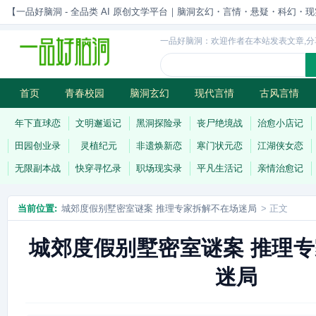
【一品好脑洞 - 全品类 AI 原创文学平台｜脑洞玄幻・言情・悬疑・科幻・现实一站
一品好脑洞：欢迎作者在本站发表文章,分
首页
青春校园
脑洞玄幻
现代言情
古风言情
历史权谋
武侠江湖
灵异志怪
连载
年下直球恋
文明邂逅记
黑洞探险录
丧尸绝境战
治愈小店记
田园创业录
灵植纪元
非遗焕新恋
寒门状元恋
江湖侠女恋
无限副本战
快穿寻忆录
职场现实录
平凡生活记
亲情治愈记
当前位置:
城郊度假别墅密室谜案 推理专家拆解不在场迷局
> 正文
城郊度假别墅密室谜案 推理
迷局