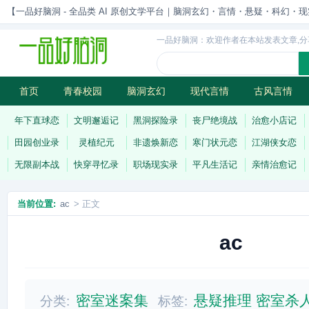
【一品好脑洞 - 全品类 AI 原创文学平台｜脑洞玄幻・言情・悬疑・科幻・现实一站
一品好脑洞：欢迎作者在本站发表文章,分
首页
青春校园
脑洞玄幻
现代言情
古风言情
历史权谋
武侠江湖
灵异志怪
连载
年下直球恋
文明邂逅记
黑洞探险录
丧尸绝境战
治愈小店记
田园创业录
灵植纪元
非遗焕新恋
寒门状元恋
江湖侠女恋
无限副本战
快穿寻忆录
职场现实录
平凡生活记
亲情治愈记
当前位置:
ac
> 正文
ac
密室迷案集
悬疑推理
密室杀
分类:
标签: