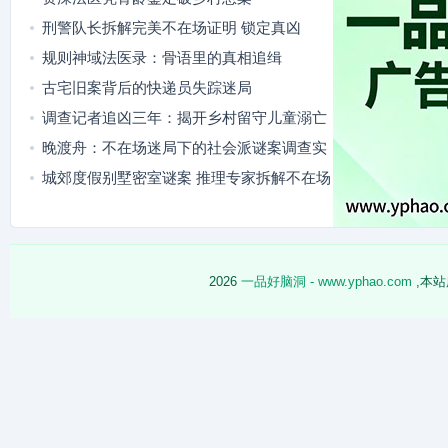
刑警队长拆解完美不在场证明 锁定真凶
规则神域法医录：骨语里的真相追缉
古宅旧案背后的快递员失踪迷局
调查记者追凶三年：揭开乡村留守儿童溺亡
案背后的真相
晚渡舟：不在场迷局下的社会派谜案调查实
录
城郊度假别墅密室谜案 推理专家拆解不在场
迷局
2026
一品好脑洞 - www.yphao.com
,本