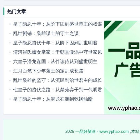
热门文章
皇子隐忍十年：从阶下囚到盛世帝王的权谋
路
乱世粥铺：枭雄谋士的守土之谋
皇子隐忍蛰伏十年：从阶下囚到乱世明君
清河崔氏嫡女掌家：于朝堂漩涡中守世家风
骨
六皇子潜龙谋国：从伴读侍从到盛世明主
江月白笔下少年藩王的定乱成长路
乱世枭雄的坚守：从流民到治世君主的成长
路
七皇子的蛰伏之路：从禁苑弃子到一代明君
皇子隐忍十年：从潜龙在渊到乾纲独断
2026
一品好脑洞 - www.yphao.com
,本