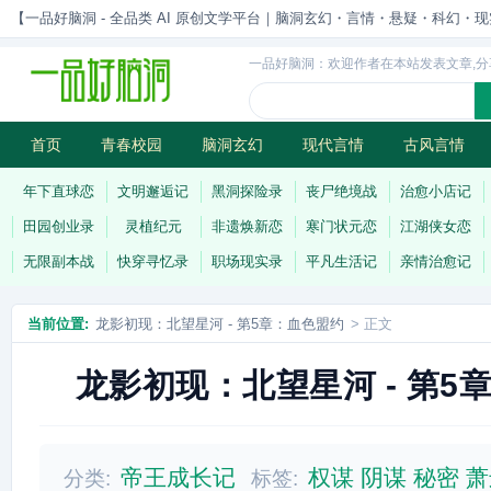
【一品好脑洞 - 全品类 AI 原创文学平台｜脑洞玄幻・言情・悬疑・科幻・现实一站
一品好脑洞：欢迎作者在本站发表文章,分
首页
青春校园
脑洞玄幻
现代言情
古风言情
历史权谋
武侠江湖
灵异志怪
连载
年下直球恋
文明邂逅记
黑洞探险录
丧尸绝境战
治愈小店记
田园创业录
灵植纪元
非遗焕新恋
寒门状元恋
江湖侠女恋
无限副本战
快穿寻忆录
职场现实录
平凡生活记
亲情治愈记
当前位置:
龙影初现：北望星河 - 第5章：血色盟约
> 正文
龙影初现：北望星河 - 第5
帝王成长记
权谋
阴谋
秘密
萧
分类:
标签: