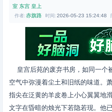
室
东宫
皇上
赤旗路
2026-05-23 15:24:48
作者:
时间:
皇宫后苑的废弃书房，如同一个
空气中弥漫着尘土和旧纸的味道。
指尖在泛黄的羊皮卷上小心翼翼地
文字在昏暗的烛光下若隐若现。他