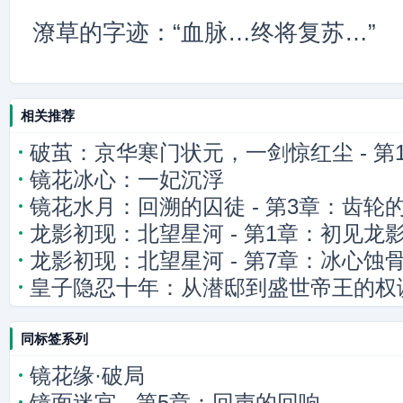
潦草的字迹：“血脉…终将复苏…”
相关推荐
破茧：京华寒门状元，一剑惊红尘 - 第
镜花冰心：一妃沉浮
花园密谋
镜花水月：回溯的囚徒 - 第3章：齿轮
龙影初现：北望星河 - 第1章：初见龙
龙影初现：北望星河 - 第7章：冰心蚀
皇子隐忍十年：从潜邸到盛世帝王的权
同标签系列
镜花缘·破局
镜面迷宫 - 第5章：回声的回响