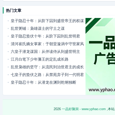
热门文章
皇子隐忍十年：从阶下囚到盛世帝王的权谋
路
乱世粥铺：枭雄谋士的守土之谋
皇子隐忍蛰伏十年：从阶下囚到乱世明君
清河崔氏嫡女掌家：于朝堂漩涡中守世家风
骨
六皇子潜龙谋国：从伴读侍从到盛世明主
江月白笔下少年藩王的定乱成长路
乱世枭雄的坚守：从流民到治世君主的成长
路
七皇子的蛰伏之路：从禁苑弃子到一代明君
皇子隐忍十年：从潜龙在渊到乾纲独断
2026
一品好脑洞 - www.yphao.com
,本