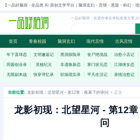
【一品好脑洞 - 全品类 AI 原创文学平台｜脑洞玄幻・言情・悬疑・科幻・现实一站
一品好脑洞：欢迎作者在本站发表文章,分
首页
青春校园
脑洞玄幻
现代言情
古风言情
历史权谋
武侠江湖
灵异志怪
连载
年下直球恋
文明邂逅记
黑洞探险录
丧尸绝境战
治愈小店记
田园创业录
灵植纪元
非遗焕新恋
寒门状元恋
江湖侠女恋
无限副本战
快穿寻忆录
职场现实录
平凡生活记
亲情治愈记
当前位置:
龙影初现：北望星河 - 第12章：夜幕下的审问
> 正文
龙影初现：北望星河 - 第12
问