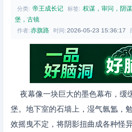
帝王成长记
权谋，审问，阴
分类:
标签:
堡，古镜
赤旗路
2026-05-23 15:36:17
作者:
时间:
夜幕像一块巨大的墨色幕布，缓
堡。地下室的石墙上，湿气氤氲，
效摇曳不定，将阴影扭曲成各种怪