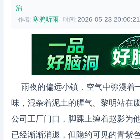
治
寒鸦听雨
2026-05-23 20:00:2
作者:
时间:
雨夜的偏远小镇，空气中弥漫着
味，混杂着泥土的腥气。黎明站在废
公司工厂门口，脚踝上缠着赵影为
已经渐渐消退，但隐约可见的青紫