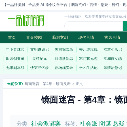
【一品好脑洞 - 全品类 AI 原创文学平台｜脑洞玄幻・言情・悬疑・科幻・现实一站
一品好脑洞：欢迎作者在本站发表文章,分
首页
青春校园
脑洞玄幻
现代言情
古风言情
历史权谋
武侠江湖
灵异志怪
连载
年下直球恋
文明邂逅记
黑洞探险录
丧尸绝境战
治愈小店记
田园创业录
灵植纪元
非遗焕新恋
寒门状元恋
江湖侠女恋
无限副本战
快穿寻忆录
职场现实录
平凡生活记
亲情治愈记
当前位置:
镜面迷宫 - 第4章：镜面反击
> 正文
镜面迷宫 - 第4章：
社会派谜案
社会派
阴谋
悬疑
分类:
标签: