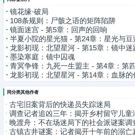
镜花缘·破局
108条规则：尸骸之语的矩阵陷阱
镜面迷宫 - 第5章：回声的回响
半夏小院的星光猫 - 第24章：星光与
龙影初现：北望星河 - 第15章：镜中迷
墨染寒庭：镜中囚魂
青冥争锋：九死一生盟主 - 第4章：第
龙影初现：北望星河 - 第14章：血脉的
影逼近
同分类其他作者
古宅旧案背后的快递员失踪迷局
调查记者追凶三年：揭开乡村留守儿童
晚渡舟：不在场迷局下的社会派谜案调
古镇古井谜案：记者揭开十年前的溺亡