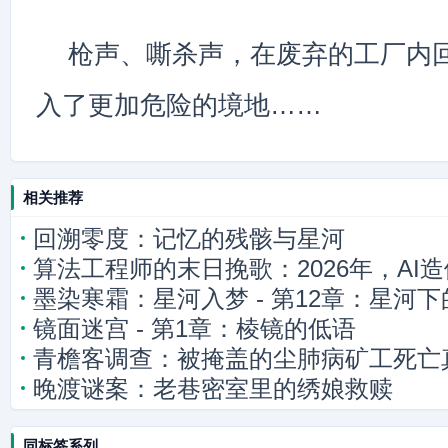
枪声、嘶杀声，在废弃的工厂内
入了更加危险的境地……
相关推荐
回溯零度：记忆的残骸与星河
算法工程师的末日挽歌：2026年，AI
墨染寒霜：星河入梦 - 第12章：星河
密
镜面迷宫 - 第1章：棱镜的低语
青檐客调查：被掩盖的尘肺病矿工死亡
晚渡谜案：老巷密室里的绣娘救赎
同标签系列