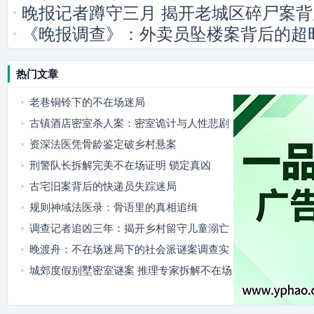
晚报记者蹲守三月 揭开老城区碎尸案
《晚报调查》：外卖员坠楼案背后的超
热门文章
老巷铜铃下的不在场迷局
古镇酒店密室杀人案：密室诡计与人性悲剧
资深法医凭骨龄鉴定破乡村悬案
刑警队长拆解完美不在场证明 锁定真凶
古宅旧案背后的快递员失踪迷局
规则神域法医录：骨语里的真相追缉
调查记者追凶三年：揭开乡村留守儿童溺亡
案背后的真相
晚渡舟：不在场迷局下的社会派谜案调查实
录
城郊度假别墅密室谜案 推理专家拆解不在场
迷局