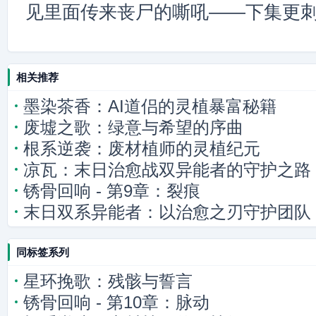
见里面传来丧尸的嘶吼——下集更
相关推荐
墨染茶香：AI道侣的灵植暴富秘籍
废墟之歌：绿意与希望的序曲
根系逆袭：废材植师的灵植纪元
凉瓦：末日治愈战双异能者的守护之路
锈骨回响 - 第9章：裂痕
末日双系异能者：以治愈之刃守护团队
同标签系列
星环挽歌：残骸与誓言
锈骨回响 - 第10章：脉动