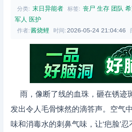
末日异能者
丧尸
生存
团队
希
分类:
标签:
军人
医护
酱烧鲤
2026-05-24 21:04:46
作者:
时间:
雨，像断了线的血珠，砸在锈迹
发出令人毛骨悚然的滴答声。空气
味和消毒水的刺鼻气味，让‘疤脸’