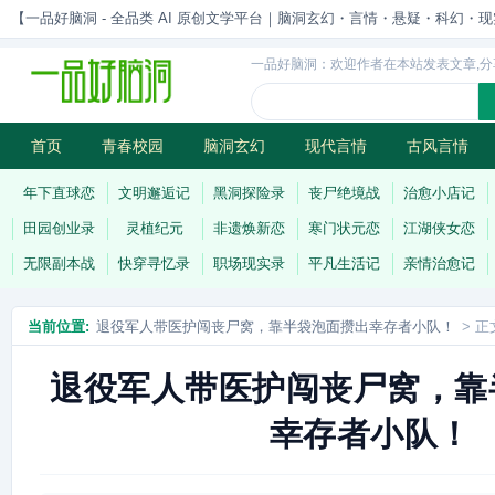
【一品好脑洞 - 全品类 AI 原创文学平台｜脑洞玄幻・言情・悬疑・科幻・现实一站
一品好脑洞：欢迎作者在本站发表文章,分
首页
青春校园
脑洞玄幻
现代言情
古风言情
历史权谋
武侠江湖
灵异志怪
连载
年下直球恋
文明邂逅记
黑洞探险录
丧尸绝境战
治愈小店记
田园创业录
灵植纪元
非遗焕新恋
寒门状元恋
江湖侠女恋
无限副本战
快穿寻忆录
职场现实录
平凡生活记
亲情治愈记
当前位置:
退役军人带医护闯丧尸窝，靠半袋泡面攒出幸存者小队！
> 正
退役军人带医护闯丧尸窝，靠
幸存者小队！