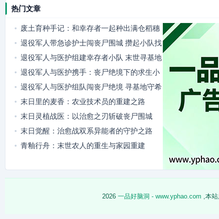
热门文章
废土育种手记：和幸存者一起种出满仓稻穗
退役军人带急诊护士闯丧尸围城 攒起小队找
隐秘据点
退役军人与医护组建幸存者小队 末世寻基地
燃爽又暖心
退役军人与医护携手：丧尸绝境下的求生小
队
退役军人与医护组队闯丧尸绝境 寻基地守希
望
末日里的麦香：农业技术员的重建之路
末日灵植战医：以治愈之刃斩破丧尸围城
末日觉醒：治愈战双系异能者的守护之路
青釉行舟：末世农人的重生与家园重建
2026
一品好脑洞 - www.yphao.com
,本