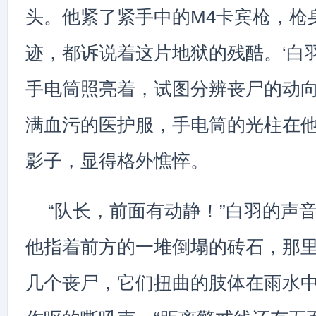
头。他紧了紧手中的M4卡宾枪，枪
迹，都诉说着这片地狱的残酷。‘白
手电筒照亮着，试图分辨丧尸的动
满血污的医护服，手电筒的光柱在
影子，显得格外憔悴。
“队长，前面有动静！”白羽的声
他指着前方的一堆倒塌的砖石，那
几个丧尸，它们扭曲的肢体在雨水