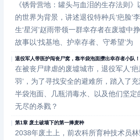
《锈骨营地：罐头与血泪的生存法则》
的世界为背景，讲述退役特种兵‘疤脸’
生‘星河’赵雨带领一群幸存者在废墟中
故事以‘找基地、护幸存者、守希望’为
退役军人带医护闯丧尸窝，靠半袋泡面攒出幸存者小队！
在被丧尸肆虐的废墟城市，退役军人‘疤脸
羽’，为了寻找安全的避难所，踏入了
半袋泡面、几瓶消毒水、以及他们坚定
无尽的杀戮？
第1章 废土破墙下的第一捧麦种
2038年废土上，前农科所育种技术员