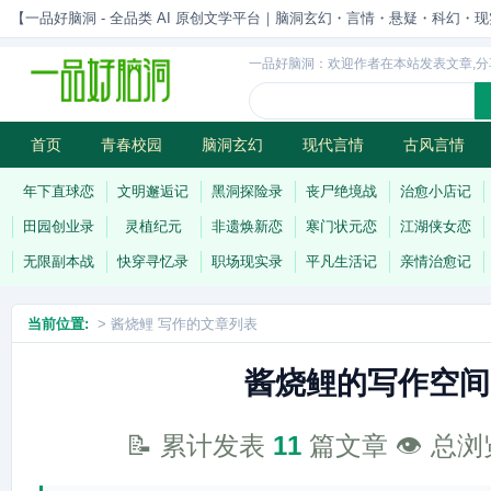
【一品好脑洞 - 全品类 AI 原创文学平台｜脑洞玄幻・言情・悬疑・科幻・现实一站
一品好脑洞：欢迎作者在本站发表文章,分
首页
青春校园
脑洞玄幻
现代言情
古风言情
历史权谋
武侠江湖
灵异志怪
连载
年下直球恋
文明邂逅记
黑洞探险录
丧尸绝境战
治愈小店记
田园创业录
灵植纪元
非遗焕新恋
寒门状元恋
江湖侠女恋
无限副本战
快穿寻忆录
职场现实录
平凡生活记
亲情治愈记
当前位置:
> 酱烧鲤 写作的文章列表
酱烧鲤的写作空间
📝 累计发表
11
篇文章 👁️ 总