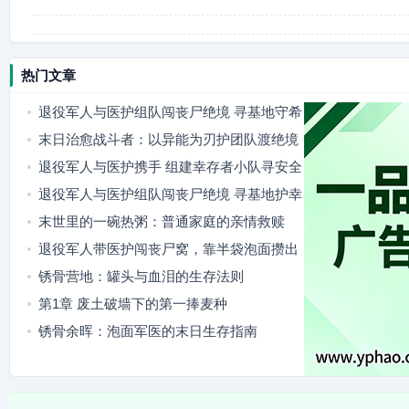
热门文章
退役军人与医护组队闯丧尸绝境 寻基地守希
望
末日治愈战斗者：以异能为刃护团队渡绝境
退役军人与医护携手 组建幸存者小队寻安全
基地
退役军人与医护组队闯丧尸绝境 寻基地护幸
存者
末世里的一碗热粥：普通家庭的亲情救赎
退役军人带医护闯丧尸窝，靠半袋泡面攒出
幸存者小队！
锈骨营地：罐头与血泪的生存法则
第1章 废土破墙下的第一捧麦种
锈骨余晖：泡面军医的末日生存指南