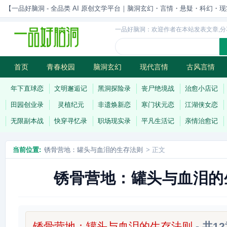
【一品好脑洞 - 全品类 AI 原创文学平台｜脑洞玄幻・言情・悬疑・科幻・现实一站
一品好脑洞：欢迎作者在本站发表文章,分
首页
青春校园
脑洞玄幻
现代言情
古风言情
历史权谋
武侠江湖
灵异志怪
连载
年下直球恋
文明邂逅记
黑洞探险录
丧尸绝境战
治愈小店记
田园创业录
灵植纪元
非遗焕新恋
寒门状元恋
江湖侠女恋
无限副本战
快穿寻忆录
职场现实录
平凡生活记
亲情治愈记
当前位置:
锈骨营地：罐头与血泪的生存法则
> 正文
锈骨营地：罐头与血泪的
锈骨营地：罐头与血泪的生存法则
- 共1