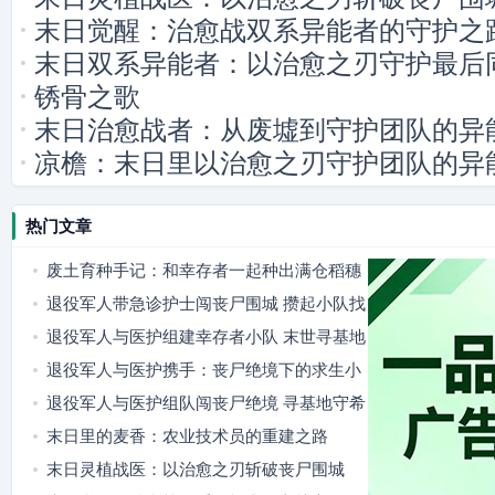
末日觉醒：治愈战双系异能者的守护之
末日双系异能者：以治愈之刃守护最后
锈骨之歌
末日治愈战者：从废墟到守护团队的异
凉檐：末日里以治愈之刃守护团队的异
热门文章
废土育种手记：和幸存者一起种出满仓稻穗
退役军人带急诊护士闯丧尸围城 攒起小队找
隐秘据点
退役军人与医护组建幸存者小队 末世寻基地
燃爽又暖心
退役军人与医护携手：丧尸绝境下的求生小
队
退役军人与医护组队闯丧尸绝境 寻基地守希
望
末日里的麦香：农业技术员的重建之路
末日灵植战医：以治愈之刃斩破丧尸围城