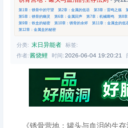
第1章：锈骨中的守望
第2章：金属的低语
第3章：雷鸣之殇
第5章：锈骨的幽灵
第6章：金属回声
第7章：机械嘶鸣
第8
第9章：铁盒的秘密
第10章：锈骨的余烬
第11章：金属盒的低
第12章：金属盒的秘密
末日异能者
分类:
标签:
酱烧鲤
2026-06-04 19:20:21
作者:
时间:
《锈骨营地：罐头与血泪的生存