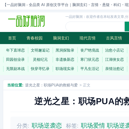
【一品好脑洞 - 全品类 AI 原创文学平台｜脑洞玄幻・言情・悬疑・科幻・现实一站
一品好脑洞：欢迎作者在本站发表文章,分
首页
青春校园
脑洞玄幻
现代言情
古风言情
历史权谋
武侠江湖
灵异志怪
连载
年下直球恋
文明邂逅记
黑洞探险录
丧尸绝境战
治愈小店记
田园创业录
灵植纪元
非遗焕新恋
寒门状元恋
江湖侠女恋
无限副本战
快穿寻忆录
职场现实录
平凡生活记
亲情治愈记
当前位置:
逆光之星：职场PUA的救赎与爱
> 正文
逆光之星：职场PUA的
职场逆袭恋
职场爱情
职场逆
分类:
标签: