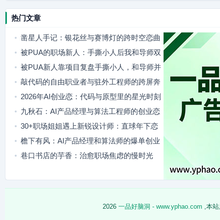
热门文章
凿星人手记：银花丝与赛博灯的跨时空恋曲
被PUA的职场新人：手撕小人后我和导师双
向奔赴
被PUA新人靠项目复盘手撕小人，和导师并
肩站稳脚跟
敲代码的自由职业者与驻外工程师的跨屏奔
赴
2026年AI创业恋：代码与原型里的星光时刻
九秋石：AI产品经理与算法工程师的创业恋
歌
30+职场姐姐遇上新锐设计师：直球年下恋
治愈年龄焦虑
檐下有风：AI产品经理和算法师的爆单创业
日常
巷口书店的芋香：治愈职场焦虑的慢时光
2026
一品好脑洞 - www.yphao.com
,本