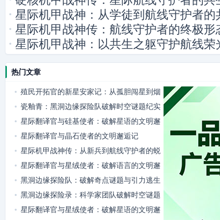
星际机甲战神：从学徒到航线守护者的
星际机甲战神传：航线守护者的终极形
星际机甲战神：以共生之躯守护航线荣
热门文章
殖民开拓官的新星安家记：从孤胆闯星到烟
火满舱
瓷釉青：黑洞边缘探险队破解时空谜题纪实
星际翻译官与硅基使者：破解星语的文明邂
逅
星际翻译官与晶石使者的文明邂逅记
星际机甲战神传：从新兵到航线守护者的蜕
变
星际翻译官与星绒使者：破解语言的文明邂
逅
黑洞边缘探险队：破解奇点谜题与引力逃生
黑洞边缘探险录：科学家团队破解时空谜题
星际翻译官与星绒使者：破解星语的文明邂