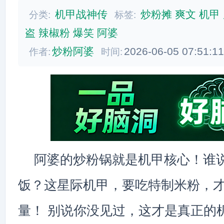
机甲战神传
炒粉摊
爽文
机甲
分类:
标签:
盗
辣椒粉
爆笑
阿婆
炒粉阿婆
2026-06-05 07:51:1
作者:
时间:
阿婆的炒粉锅就是机甲核心！谁
饭？这星际机甲，要吃特制米粉，
量！ 别说你没见过，这才是真正的