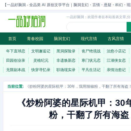
【一品好脑洞 - 全品类 AI 原创文学平台｜脑洞玄幻・言情・悬疑・科幻・现实一站
一品好脑洞：欢迎作者在本站发表文章,分
首页
青春校园
脑洞玄幻
现代言情
古风言情
历史权谋
武侠江湖
灵异志怪
连载
年下直球恋
文明邂逅记
黑洞探险录
丧尸绝境战
治愈小店记
田园创业录
灵植纪元
非遗焕新恋
寒门状元恋
江湖侠女恋
无限副本战
快穿寻忆录
职场现实录
平凡生活记
亲情治愈记
当前位置:
《炒粉阿婆的星际机甲：30年，我用辣椒粉，干翻了所有海盗
《炒粉阿婆的星际机甲：30
粉，干翻了所有海盗