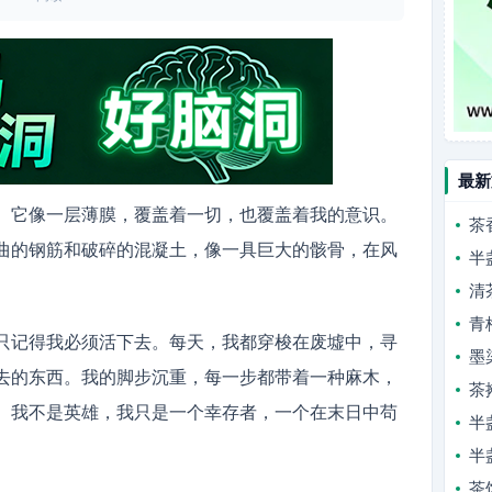
最新
。它像一层薄膜，覆盖着一切，也覆盖着我的意识。
茶
曲的钢筋和破碎的混凝土，像一具巨大的骸骨，在风
半
清
青
只记得我必须活下去。每天，我都穿梭在废墟中，寻
墨
去的东西。我的脚步沉重，每一步都带着一种麻木，
茶
。我不是英雄，我只是一个幸存者，一个在末日中苟
半
半
茶