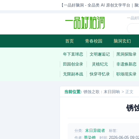
【一品好脑洞 - 全品类 AI 原创文学平台｜脑
一品好
首页
青春校园
脑洞玄幻
历史权谋
武侠江湖
灵异志
年下直球恋
文明邂逅记
黑洞探险录
田园创业录
灵植纪元
非遗焕新恋
无限副本战
快穿寻忆录
职场现实录
当前位置:
锈蚀之歌：末日回响
> 正文
锈
末日异能者
分类:
标签:
墨染檐
2026-06-05 09:0
作者:
时间: