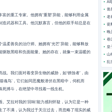
A
凿
丰富的重工专家。他拥有‘重塑’异能，能够利用金属
老
制造武器和工具。他沉默寡言，但他的双手却总是在
瓷
晚
巷
个温柔善良的治疗师。她拥有‘光芒’异能，能够释放
皇
能驱散黑暗和负面能量。她的存在，就像一束温暖的
山
乱
而战。我们面对着变异生物的威胁，如‘锈蚀者’，由
‘噬魂鸟’，它们如同恶魔般潜伏在黑暗中，伺机而
殊死搏斗，在绝望中寻找着一线生机。
盾。艾拉对我的‘回响’能力感到怀疑，认为它是一种
生了不满，认为我过于关注过去，而忽略了现实的威