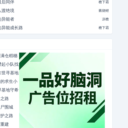
最后同伴
檐下霜
队渡绝境
酱烧鲤
的异能者
凉檐
的异能成长路
檐下霜
出满仓稻穗
攒起小队找
末世寻基地
下的求生小
寻基地守希
建之路
丧尸围城
守护之路
园重建