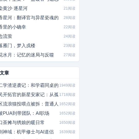
染黄沙·逐星河
21阅读
香星河：翻译官与异星瓷魂的
28阅读
香里的小确幸
22阅读
边流萤
24阅读
落雁门，梦入戍楼
23阅读
花水月：记忆的迷局与反噬
27阅读
文章
二学渣逆袭记：和学霸同桌的
1949阅读
民开拓官的新星安家记：从孤
1718阅读
区流浪猫投喂点被拆：普通人
1652阅读
被PUA到带团队：AI职场
1652阅读
口茶摊与绣娘的暖日常
1650阅读
则神域：机甲修士与AI道侣
1639阅读