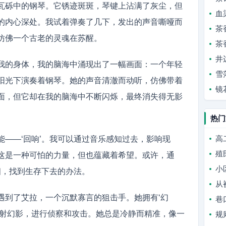
瓦砾中的钢琴。它锈迹斑斑，琴键上沾满了灰尘，但
血
的内心深处。我试着弹奏了几下，发出的声音嘶哑而
茶
仿佛一个古老的灵魂在苏醒。
茶
井
我的身体，我的脑海中涌现出了一幅画面：一个年轻
雪
阳光下演奏着钢琴。她的声音清澈而动听，仿佛带着
镜
面，但它却在我的脑海中不断闪烁，最终消失得无影
热门
高
能——‘回响’。我可以通过音乐感知过去，影响现
殖
这是一种可怕的力量，但也蕴藏着希望。或许，通
小
相，找到生存下去的办法。
从
遇到了艾拉，一个沉默寡言的狙击手。她拥有‘幻
巷
投射幻影，进行侦察和攻击。她总是冷静而精准，像一
规