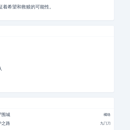
征着希望和救赎的可能性。
队
尸围城
橘络
护之路
九门刀