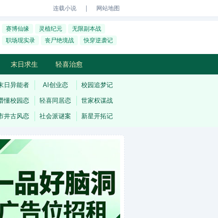
｜
连载小说
网站地图
赛博仙缘
灵植纪元
无限副本战
职场现实录
丧尸绝境战
快穿逆袭记
末日求生
轻喜治愈
末日异能者
AI创业恋
校园追梦记
懵懂校园恋
轻喜同居恋
世家权谋战
市井古风恋
社会派谜案
新星开拓记