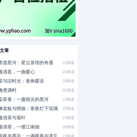
文章
香渡星河：星尘茶馆的奇遇
22阅读
盏清茗，一曲暖心
21阅读
茶与旧时光：巷角暖语
25阅读
梅煮酒时
22阅读
染茶香：一盏指尖的星河
22阅读
摊老板与绣娘：寒夜灯下琉璃
25阅读
盏清茶与落叶
23阅读
盏清茶，一缕江南烟
20阅读
馆夜半墨染：一盏暖香与遗忘
23阅读