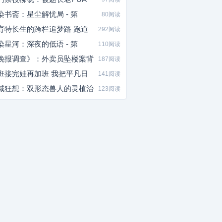
染书斋：星尘解忧局 - 第
80阅读
育特长生的跨栏追梦路 跑道
292阅读
染星河：深夜的低语 - 第
110阅读
晚报调查》：外卖员坠楼案背
187阅读
班接完娃再加班 我把平凡日
141阅读
域狂想：双形态兽人的灵植治
123阅读