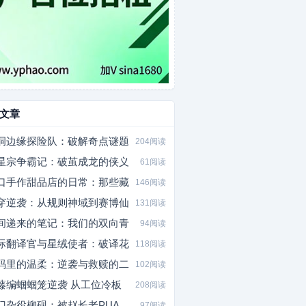
文章
洞边缘探险队：破解奇点谜题
204阅读
星宗争霸记：破茧成龙的侠义
61阅读
口手作甜品店的日常：那些藏
146阅读
穿逆袭：从规则神域到赛博仙
131阅读
间递来的笔记：我们的双向青
94阅读
际翻译官与星绒使者：破译花
118阅读
码里的温柔：逆袭与救赎的二
102阅读
藤编蝈蝈笼逆袭 从工位冷板
208阅读
门杂役柳砚：被赵长老PUA
97阅读