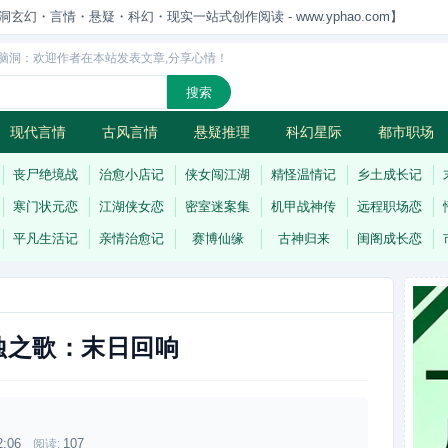
洞玄幻・言情・悬疑・科幻・现实一站式创作阅读 - www.yphao.com】
脑洞：欢迎作者在本站发表文章,分享心情！
现代言情
古风言情
悬疑推理
科幻星际
都市职场
怪
连载
丧尸绝境战
治愈小店记
侠女闯江湖
精怪温情记
乡土成长记
寒门状元恋
江湖侠女恋
密室迷案集
机甲战神传
远程职场恋
平凡生活记
亲情治愈记
赛博仙缘
古神归来
闺阁成长恋
蚀之歌：末日回响
2:06
107
阅读: