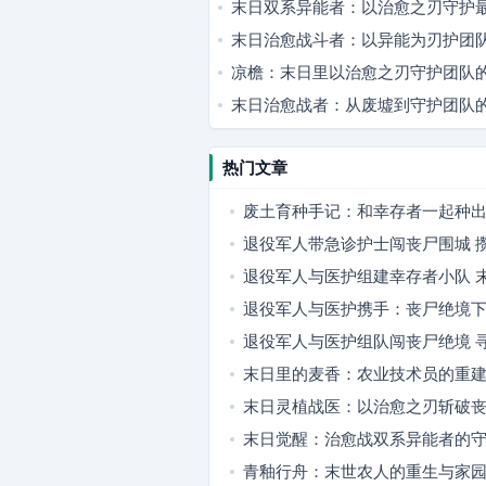
末日双系异能者：以治愈之刃守护
末日治愈战斗者：以异能为刃护团
凉檐：末日里以治愈之刃守护团队
末日治愈战者：从废墟到守护团队
热门文章
废土育种手记：和幸存者一起种
退役军人带急诊护士闯丧尸围城 
隐秘据点
退役军人与医护组建幸存者小队 
燃爽又暖心
退役军人与医护携手：丧尸绝境
队
退役军人与医护组队闯丧尸绝境 
望
末日里的麦香：农业技术员的重
末日灵植战医：以治愈之刃斩破
末日觉醒：治愈战双系异能者的
青釉行舟：末世农人的重生与家