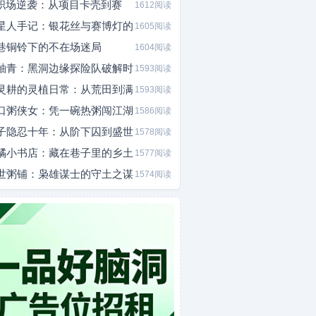
I职场逆袭：从项目卡壳到赛
1612阅读
星人手记：银花丝与赛博灯的
1605阅读
巷铜铃下的不在场迷局
1604阅读
釉青：黑洞边缘探险队破解时
1593阅读
灵耕的灵植日常：从荒田到满
1593阅读
口粥侠女：凭一碗热粥闯江湖
1586阅读
子隐忍十年：从阶下囚到盛世
1578阅读
橘小书店：藏在巷子里的乡土
1577阅读
世粥铺：枭雄谋士的守土之谋
1574阅读