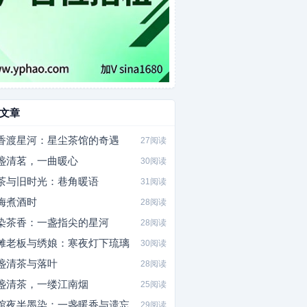
文章
香渡星河：星尘茶馆的奇遇
27阅读
盏清茗，一曲暖心
30阅读
茶与旧时光：巷角暖语
31阅读
梅煮酒时
28阅读
染茶香：一盏指尖的星河
28阅读
摊老板与绣娘：寒夜灯下琉璃
30阅读
盏清茶与落叶
28阅读
盏清茶，一缕江南烟
25阅读
馆夜半墨染：一盏暖香与遗忘
29阅读