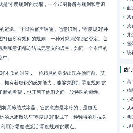
就是‘零度规则’的觉醒，一个试图将所有规则和意识
血
茶
茶
的逻辑。”卡斯帕低声喃喃，他意识到，‘零度规则’并
井
图打破所有规则的规则，一种对规则的彻底否定。它
雪
规则和意识都冻结成无意义的虚空，如同一个永恒的
镜
之中。
热门
规则’本质的时候，一位精灵的身影出现在他面前。艾
高
，拥有着敏锐的感知能力，能够探测到‘零度规则’的
殖
了新的希望，也开启了他们之间一段特殊的羁绊。
小
试图将我冻结成冰晶，它的意志是冰冷的，是虚无
从
她的冰霜魔法与‘零度规则’形成了一种独特的对抗关
巷
规
者利用冰霜魔法激活‘零度规则’的弱点。