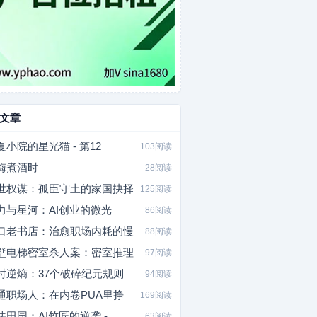
文章
夏小院的星光猫 - 第12
103阅读
梅煮酒时
28阅读
世权谋：孤臣守土的家国抉择
125阅读
力与星河：AI创业的微光
86阅读
口老书店：治愈职场内耗的慢
88阅读
墅电梯密室杀人案：密室推理
97阅读
时逆熵：37个破碎纪元规则
94阅读
通职场人：在内卷PUA里挣
169阅读
法田园：AI竹匠的逆袭 -
63阅读