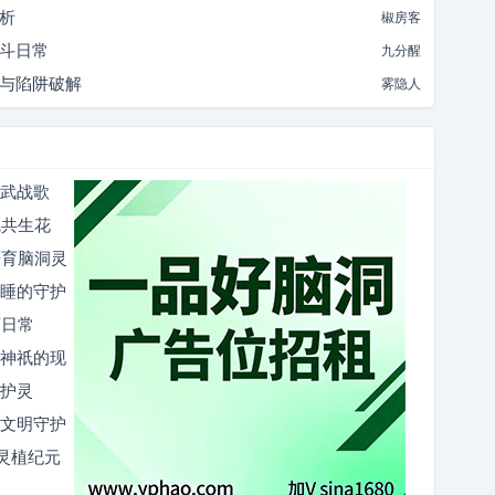
解析
椒房客
智斗日常
九分醒
斗与陷阱破解
雾隐人
仙武战歌
院共生花
培育脑洞灵
沉睡的守护
师日常
睡神祇的现
守护灵
的文明守护
灵植纪元