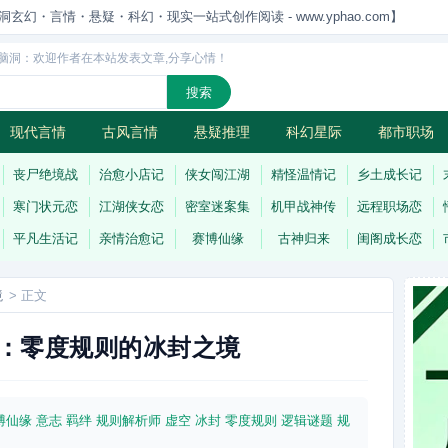
洞玄幻・言情・悬疑・科幻・现实一站式创作阅读 - www.yphao.com】
脑洞：欢迎作者在本站发表文章,分享心情！
现代言情
古风言情
悬疑推理
科幻星际
都市职场
怪
连载
丧尸绝境战
治愈小店记
侠女闯江湖
精怪温情记
乡土成长记
寒门状元恋
江湖侠女恋
密室迷案集
机甲战神传
远程职场恋
平凡生活记
亲情治愈记
赛博仙缘
古神归来
闺阁成长恋
境
> 正文
：零度规则的冰封之境
博仙缘
意志
羁绊
规则解析师
虚空
冰封
零度规则
逻辑谜题
规