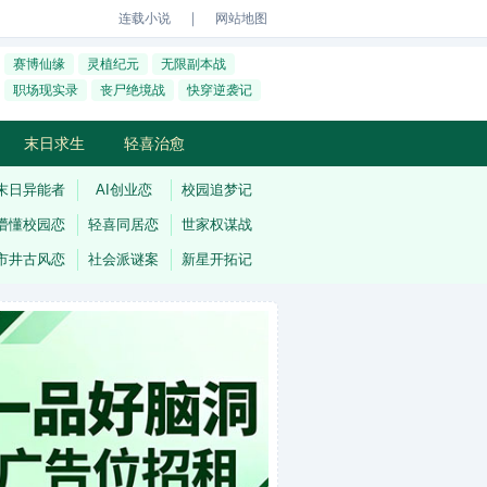
｜
连载小说
网站地图
赛博仙缘
灵植纪元
无限副本战
职场现实录
丧尸绝境战
快穿逆袭记
末日求生
轻喜治愈
末日异能者
AI创业恋
校园追梦记
懵懂校园恋
轻喜同居恋
世家权谋战
市井古风恋
社会派谜案
新星开拓记