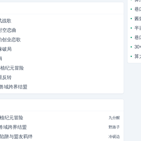
巷
酱
武战歌
半
时空恋曲
巷
的创业恋歌
3
缘破局
算
缉
灵植纪元冒险
重反转
的兽域跨界结盟
灵植纪元冒险
九分醒
的兽域跨界结盟
野路子
斗陷阱与盟友羁绊
冷砚边