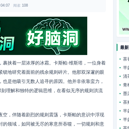
:04:07
108
阅读:
最新
茶
，裹挟着一层浓厚的冰霜。卡斯帕·维斯塔，一位身着
半
紧锁地研究着面前的残余规则碎片。他那双深邃的眼
清
，也是他吸引无数人追寻的原因。他并非依靠蛮力，
青
的深刻理解和独特的逻辑思维，在看似无序的规则洪流
墨
茶
半
夜空，伴随着剧烈的规则震荡，卡斯帕的意识中浮现
半
封的领域，如同被无尽的寒意所吞噬，一切规则和意
茶