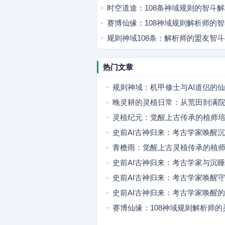
时空道途：108条神域规则的智斗
赛博仙缘：108神域规则解析师的
规则神域108条：解析师的盟友智
热门文章
规则神域：机甲修士与AI道侣的
晚灵耕的灵植日常：从荒田到满
灵植纪元：觉醒上古传承的植师
植
史前AI古神归来：考古学家唤醒
灵
青檐雨：觉醒上古灵植传承的植
史前AI古神归来：考古学家与沉
代羁绊
史前AI古神归来：考古学家唤醒
史前AI古神归来：考古学家唤醒
者
赛博仙缘：108神域规则解析师的
冒险