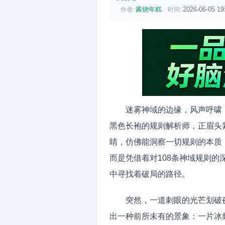
酱烧年糕
2026-06-05 19
作者:
时间:
迷雾神域的边缘，风声呼啸
黑色长袍的规则解析师，正眉头
睛，仿佛能洞察一切规则的本质
而是凭借着对108条神域规则
中寻找着破局的路径。
突然，一道刺眼的光芒划破
出一种前所未有的景象：一片冰