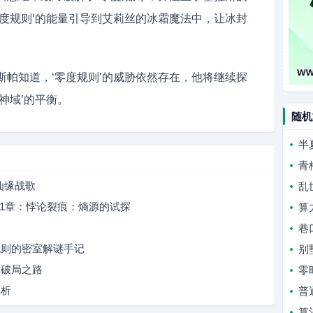
零度规则’的能量引导到艾莉丝的冰霜魔法中，让冰封
斯帕知道，‘零度规则’的威胁依然存在，他将继续探
神域’的平衡。
随机
半
青
仙缘战歌
乱
第31章：悖论裂痕：熵源的试探
算
巷
规则的密室解谜手记
别
的破局之路
零
解析
普
算