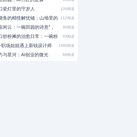
口瓷灯里的守岁人
126阅读
烧鱼的精怪解忧铺：山坳里的
112阅读
亩闲云：一碗田园的诗意”，
90阅读
口炒粉摊的治愈日常：一碗粉
93阅读
0+职场姐姐遇上新锐设计师
1486阅读
力与星河：AI创业的微光
66阅读