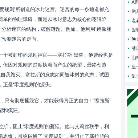
A
零度规则’所创造的冰封迷宫。迷宫的每一条通道都充
凿
简单的物理障碍，而是以冰封意志为核心的逻辑陷
老
，分析迷宫的结构，破解谜题。例如，他利用‘镜像规
瓷
则’预测迷宫的走向。
晚
巷
一个被封印的规则神官——塞拉斯·黑曜。他曾经也是
山
，但因对规则的过度执着而产生的绝望，最终创造
皇
实现自我毁灭。塞拉斯的意志如同被冰封的意志，试图
乱
正是‘零度规则’的源头。
妄，只有彻底摧毁它，才能获得真正的自由！”塞拉斯
望和疯狂。
拉斯，阻止‘零度规则’的蔓延。他与艾莉丝联手，利
辑思维，最终破解了‘零度规则’，并阻止了塞拉斯的