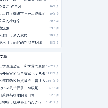
染黄沙·逐星河
29阅读
香星河：翻译官与异星瓷魂的
39阅读
香里的小确幸
29阅读
边流萤
29阅读
落雁门，梦入戍楼
30阅读
花水月：记忆的迷局与反噬
38阅读
文章
二学渣逆袭记：和学霸同桌的
1962阅读
民开拓官的新星安家记：从孤
1722阅读
区流浪猫投喂点被拆：普通人
1657阅读
被PUA到带团队：AI职场
1657阅读
口茶摊与绣娘的暖日常
1652阅读
则神域：机甲修士与AI道侣
1641阅读