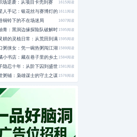
I职场逆袭：从项目卡壳到赛
1615阅读
星人手记：银花丝与赛博灯的
1611阅读
巷铜铃下的不在场迷局
1607阅读
釉青：黑洞边缘探险队破解时
1595阅读
灵耕的灵植日常：从荒田到满
1595阅读
口粥侠女：凭一碗热粥闯江湖
1589阅读
橘小书店：藏在巷子里的乡土
1584阅读
子隐忍十年：从阶下囚到盛世
1581阅读
世粥铺：枭雄谋士的守土之谋
1576阅读