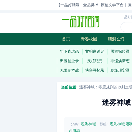
【一品好脑洞 - 全品类 AI 原创文学平台｜脑
一品好
首页
青春校园
脑洞玄幻
历史权谋
武侠江湖
灵异志
年下直球恋
文明邂逅记
黑洞探险录
田园创业录
灵植纪元
非遗焕新恋
无限副本战
快穿寻忆录
职场现实录
当前位置:
迷雾神域：零度规则的冰封之
迷雾神域
规则神域
规则神域
赛
分类:
标签:
则崩塌