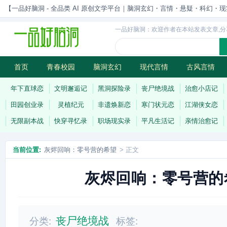
【一品好脑洞 - 全品类 AI 原创文学平台｜脑洞玄幻・言情・悬疑・科幻・现实一站
一品好脑洞：欢迎作者在本站发表文章,分
首页
青春校园
脑洞玄幻
现代言情
古风言情
历史权谋
武侠江湖
灵异志怪
连载
年下直球恋
文明邂逅记
黑洞探险录
丧尸绝境战
治愈小店记
田园创业录
灵植纪元
非遗焕新恋
寒门状元恋
江湖侠女恋
无限副本战
快穿寻忆录
职场现实录
平凡生活记
亲情治愈记
当前位置:
灰烬回响：零号营的希望
> 正文
灰烬回响：零号营的
丧尸绝境战
分类:
标签: