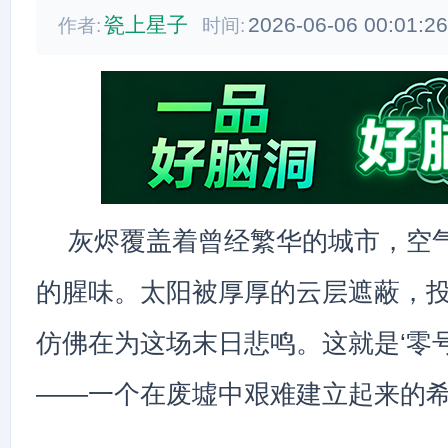
瓷上星子
2026-06-06 00:01:2
作者:
时间:
灰烬覆盖着曾经繁华的城市，空
的腥味。太阳被厚厚的云层遮蔽，
仿佛在为这场末日悲鸣。这就是‘零
——一个在废墟中艰难建立起来的