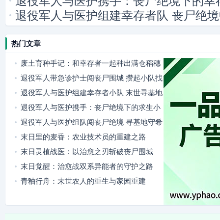
退役军人与医护携手：丧尸绝境下的幸
退役军人与医护组建幸存者队 丧尸绝
热门文章
废土育种手记：和幸存者一起种出满仓稻穗
退役军人带急诊护士闯丧尸围城 攒起小队找
隐秘据点
退役军人与医护组建幸存者小队 末世寻基地
燃爽又暖心
退役军人与医护携手：丧尸绝境下的求生小
队
退役军人与医护组队闯丧尸绝境 寻基地守希
望
末日里的麦香：农业技术员的重建之路
末日灵植战医：以治愈之刃斩破丧尸围城
末日觉醒：治愈战双系异能者的守护之路
青釉行舟：末世农人的重生与家园重建