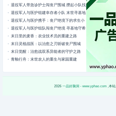
退役军人带急诊护士闯丧尸围城 攒起小队找
隐秘据点
退役军人与医护组建幸存者小队 末世寻基地
燃爽又暖心
退役军人与医护携手：丧尸绝境下的求生小
队
退役军人与医护组队闯丧尸绝境 寻基地守希
望
末日里的麦香：农业技术员的重建之路
末日灵植战医：以治愈之刃斩破丧尸围城
末日觉醒：治愈战双系异能者的守护之路
青釉行舟：末世农人的重生与家园重建
2026
一品好脑洞 - www.yphao.com
,本