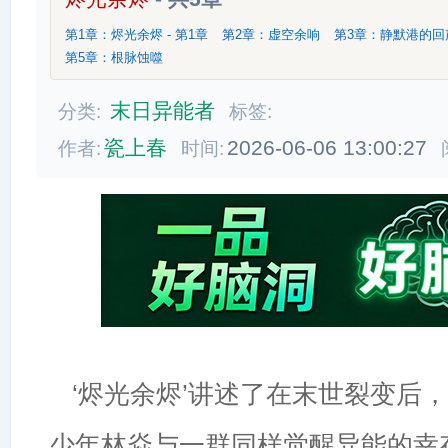
第1章：烬光余烬 - 第1章
第2章：虚空余响
第3章：静默港的
第5章：根脉蚀噬
末日异能者
分类:
标签:
瓷上春
2026-06-06 13:00:27
作者:
时间:
‘烬光余烬’讲述了在末世裂变后
少年林焱与一群同样觉醒异能的幸