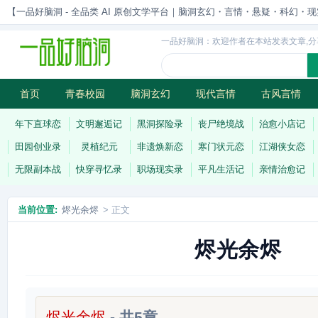
【一品好脑洞 - 全品类 AI 原创文学平台｜脑洞玄幻・言情・悬疑・科幻・现实一站
一品好脑洞：欢迎作者在本站发表文章,分
首页
青春校园
脑洞玄幻
现代言情
古风言情
历史权谋
武侠江湖
灵异志怪
连载
年下直球恋
文明邂逅记
黑洞探险录
丧尸绝境战
治愈小店记
田园创业录
灵植纪元
非遗焕新恋
寒门状元恋
江湖侠女恋
无限副本战
快穿寻忆录
职场现实录
平凡生活记
亲情治愈记
当前位置:
烬光余烬
> 正文
烬光余烬
烬光余烬
- 共5章