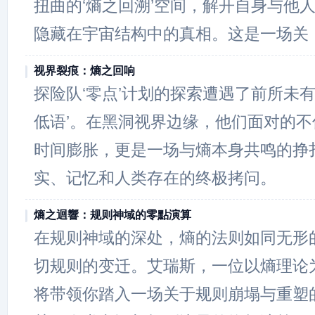
扭曲的‘熵之回溯’空间，解开自身与他
隐藏在宇宙结构中的真相。这是一场关
视界裂痕：熵之回响
探险队‘零点’计划的探索遭遇了前所未有
低语’。在黑洞视界边缘，他们面对的
时间膨胀，更是一场与熵本身共鸣的挣
实、记忆和人类存在的终极拷问。
熵之迴響：规则神域的零點演算
在规则神域的深处，熵的法则如同无形
切规则的变迁。艾瑞斯，一位以熵理论
将带领你踏入一场关于规则崩塌与重塑