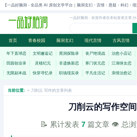
【一品好脑洞 - 全品类 AI 原创文学平台｜脑洞玄幻・言情・悬疑・科幻・现实一站
一品好脑洞：欢迎作者在本站发表文章,分
首页
青春校园
脑洞玄幻
现代言情
古风言情
历史权谋
武侠江湖
灵异志怪
连载
年下直球恋
文明邂逅记
黑洞探险录
丧尸绝境战
治愈小店记
田园创业录
灵植纪元
非遗焕新恋
寒门状元恋
江湖侠女恋
无限副本战
快穿寻忆录
职场现实录
平凡生活记
亲情治愈记
当前位置:
> 刀削云 写作的文章列表
刀削云的写作空间
📝 累计发表
7
篇文章 👁️ 总