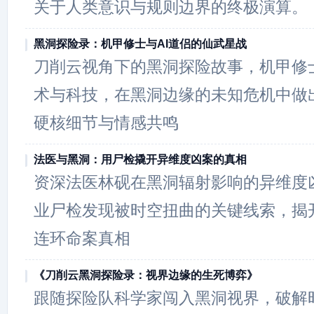
关于人类意识与规则边界的终极演算。
黑洞探险录：机甲修士与AI道侣的仙武星战
刀削云视角下的黑洞探险故事，机甲修士
术与科技，在黑洞边缘的未知危机中做
硬核细节与情感共鸣
法医与黑洞：用尸检撬开异维度凶案的真相
资深法医林砚在黑洞辐射影响的异维度
业尸检发现被时空扭曲的关键线索，揭
连环命案真相
《刀削云黑洞探险录：视界边缘的生死博弈》
跟随探险队科学家闯入黑洞视界，破解