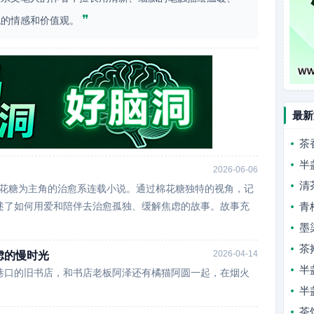
❞
观的情感和价值观。
最新
茶
半
2026-06-06
清
棉花糖为主角的治愈系连载小说。通过棉花糖独特的视角，记
述了如何用爱和陪伴去治愈孤独、缓解焦虑的故事。故事充
青
墨
茶
2026-04-14
虑的慢时光
半
巷口的旧书店，和书店老板阿泽还有橘猫阿圆一起，在烟火
半
茶