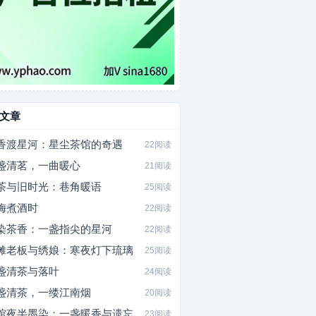
文章
香渡星河：星尘茶馆的奇遇
22阅读
盏清茗，一曲暖心
21阅读
茶与旧时光：巷角暖语
25阅读
梅煮酒时
22阅读
染茶香：一盏指尖的星河
22阅读
摊老板与绣娘：寒夜灯下琉璃
25阅读
盏清茶与落叶
24阅读
盏清茶，一缕江南烟
20阅读
馆夜半墨染：一盏暖香与遗忘
23阅读