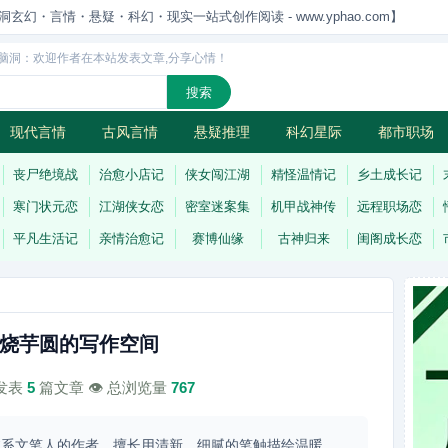
洞玄幻・言情・悬疑・科幻・现实一站式创作阅读 - www.yphao.com】
脑洞：欢迎作者在本站发表文章,分享心情！
现代言情
古风言情
悬疑推理
科幻星际
都市职场
怪
连载
丧尸绝境战
治愈小店记
侠女闯江湖
精怪温情记
乡土成长记
寒门状元恋
江湖侠女恋
密室迷案集
机甲战神传
远程职场恋
平凡生活记
亲情治愈记
赛博仙缘
古神归来
闺阁成长恋
烧芋圆的写作空间
计发表
5
篇文章 👁️ 总浏览量
767
愈系文笔人的作者，擅长用清新、细腻的笔触描绘温暖、