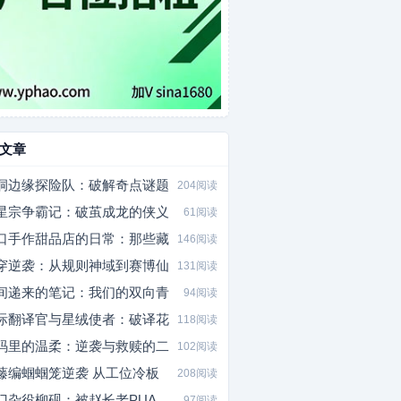
文章
洞边缘探险队：破解奇点谜题
204阅读
星宗争霸记：破茧成龙的侠义
61阅读
口手作甜品店的日常：那些藏
146阅读
穿逆袭：从规则神域到赛博仙
131阅读
间递来的笔记：我们的双向青
94阅读
际翻译官与星绒使者：破译花
118阅读
码里的温柔：逆袭与救赎的二
102阅读
藤编蝈蝈笼逆袭 从工位冷板
208阅读
门杂役柳砚：被赵长老PUA
97阅读