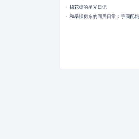
内耗
棉花糖的星光日记
和暴躁房东的同居日常：芋圆配
日常