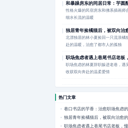
和暴躁房东的同居日常：芋圆
性格火爆的民宿房东和佛系插画师
细水长流的温暖
独居青年捡橘猫后，被双向治
北漂独居的林小夏捡回一只流浪橘
赴的温暖，治愈了都市人的孤独
职场焦虑者遇上巷尾书店老板
职场焦虑的林夏辞职躲进老巷，遇
收获双向奔赴的温柔爱情
热门文章
巷口书店的芋香：治愈职场焦虑
独居青年捡橘猫后，被双向治愈
职场焦虑者遇上巷尾书店老板，