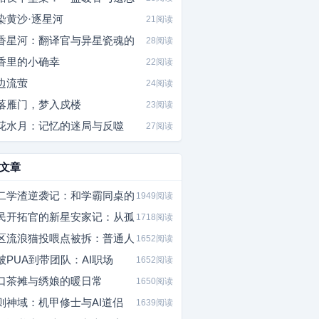
染黄沙·逐星河
21阅读
香星河：翻译官与异星瓷魂的
28阅读
香里的小确幸
22阅读
边流萤
24阅读
落雁门，梦入戍楼
23阅读
花水月：记忆的迷局与反噬
27阅读
文章
二学渣逆袭记：和学霸同桌的
1949阅读
民开拓官的新星安家记：从孤
1718阅读
区流浪猫投喂点被拆：普通人
1652阅读
被PUA到带团队：AI职场
1652阅读
口茶摊与绣娘的暖日常
1650阅读
则神域：机甲修士与AI道侣
1639阅读