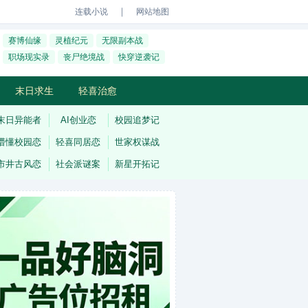
｜
连载小说
网站地图
赛博仙缘
灵植纪元
无限副本战
职场现实录
丧尸绝境战
快穿逆袭记
末日求生
轻喜治愈
末日异能者
AI创业恋
校园追梦记
懵懂校园恋
轻喜同居恋
世家权谋战
市井古风恋
社会派谜案
新星开拓记