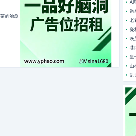
A
凿
奶茶的治愈
老
瓷
晚
巷
皇
山
乱