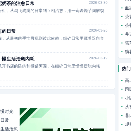
2026-03-30
配奶茶的治愈日常
血
合租，从鸡飞狗跳的日常到互相治愈，用一碗酱烧芋圆解锁
茶
茶
2026-03-26
愈的日常
井
猫，从最初的手忙脚乱到彼此依赖，细碎日常里藏着双向奔
雪
镜
2026-03-19
，慢生活治愈内耗
见开书店的陈屿和橘猫阿圆，在细碎日常里慢慢摆脱内耗，
热门
高
殖
小
从
的慢时光
巷
的日常
规
慢生活治愈