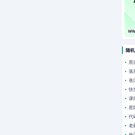
随机
黑
落
巷
快
课
星
代
老
外