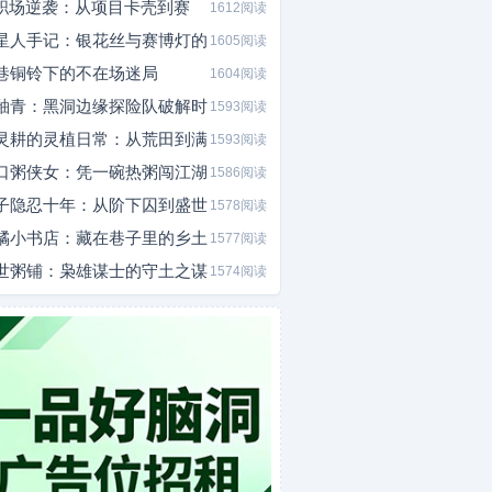
I职场逆袭：从项目卡壳到赛
1612阅读
星人手记：银花丝与赛博灯的
1605阅读
巷铜铃下的不在场迷局
1604阅读
釉青：黑洞边缘探险队破解时
1593阅读
灵耕的灵植日常：从荒田到满
1593阅读
口粥侠女：凭一碗热粥闯江湖
1586阅读
子隐忍十年：从阶下囚到盛世
1578阅读
橘小书店：藏在巷子里的乡土
1577阅读
世粥铺：枭雄谋士的守土之谋
1574阅读