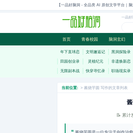
【一品好脑洞 - 全品类 AI 原创文学平台｜脑
一品好
首页
青春校园
脑洞玄幻
历史权谋
武侠江湖
灵异志
年下直球恋
文明邂逅记
黑洞探险录
田园创业录
灵植纪元
非遗焕新恋
无限副本战
快穿寻忆录
职场现实录
当前位置:
> 酱烧芋圆 写作的文章列表
酱
📝 累
❝
酱烧芋圆是一位专注于创作治