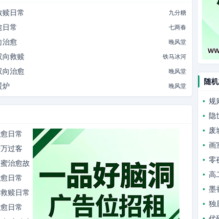
救赎日常
九分糖
愈日常
七两春
向治愈
晚风堂
双向救赎
铁马冰河
双向治愈
晚风堂
随机
暖炉
晚风堂
规
隐
废
治愈日常
画
千万过客
零
闺蜜治愈故
高
治愈日常
墨
向救赎日常
独
治愈日常
代