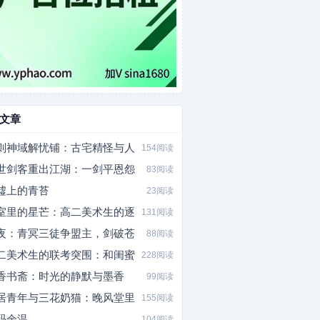
文章
则神域解忧铺：古宅精怪与人
154阅读
世剑客重出江湖：一剑平恩怨
83阅读
墟上的青苔
23阅读
室里的星芒：高二美术生的逐
131阅读
夜：青冥三徒争盟主，剑破苍
88阅读
二美术生的联考突围：和闺蜜
228阅读
香书斋：时光的静默与墨香
99阅读
居青年与三花奶猫：晚风堂里
155阅读
码余温
104阅读