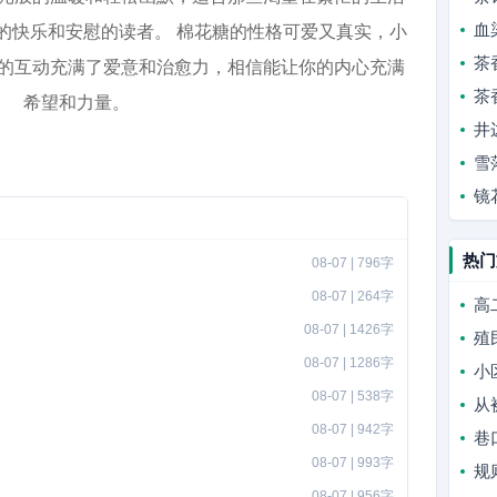
血
的快乐和安慰的读者。 棉花糖的性格可爱又真实，小
茶
的互动充满了爱意和治愈力，相信能让你的内心充满
茶
希望和力量。
井
雪
镜
热门
08-07 | 796字
08-07 | 264字
高
08-07 | 1426字
殖
08-07 | 1286字
小
08-07 | 538字
从
08-07 | 942字
巷
08-07 | 993字
规
08-07 | 956字