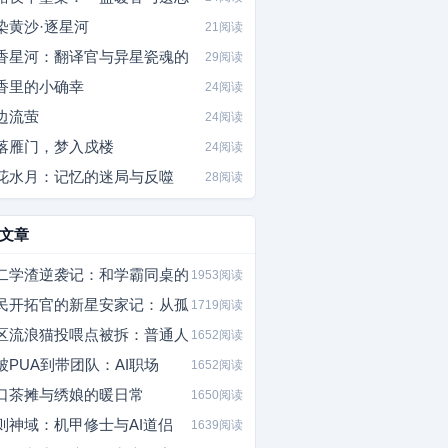
染黄沙·逐星河
21阅读
香星河：翻译官与异星瓷魂的
29阅读
香里的小确幸
24阅读
边流萤
24阅读
落雁门，梦入戍楼
24阅读
花水月：记忆的迷局与反噬
28阅读
文章
二学渣逆袭记：和学霸同桌的
1953阅读
民开拓官的新星安家记：从孤
1719阅读
区流浪猫投喂点被拆：普通人
1652阅读
被PUA到带团队：AI职场
1652阅读
口茶摊与绣娘的暖日常
1650阅读
则神域：机甲修士与AI道侣
1639阅读