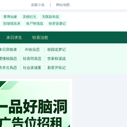
｜
连载小说
网站地图
赛博仙缘
灵植纪元
无限副本战
职场现实录
丧尸绝境战
快穿逆袭记
末日求生
轻喜治愈
末日异能者
AI创业恋
校园追梦记
懵懂校园恋
轻喜同居恋
世家权谋战
市井古风恋
社会派谜案
新星开拓记