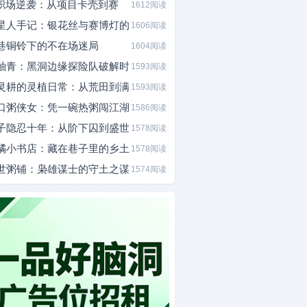
I职场逆袭：从项目卡壳到赛
1612阅读
星人手记：银花丝与赛博灯的
1606阅读
巷铜铃下的不在场迷局
1604阅读
釉青：黑洞边缘探险队破解时
1593阅读
灵耕的灵植日常：从荒田到满
1593阅读
口粥侠女：凭一碗热粥闯江湖
1586阅读
子隐忍十年：从阶下囚到盛世
1578阅读
橘小书店：藏在巷子里的乡土
1578阅读
世粥铺：枭雄谋士的守土之谋
1574阅读