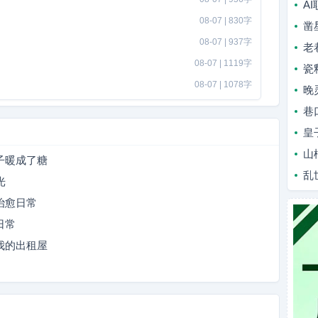
A
08-07 | 830字
凿
08-07 | 937字
老
08-07 | 1119字
瓷
08-07 | 1078字
晚
巷
皇
山
子暖成了糖
乱
光
治愈日常
日常
我的出租屋