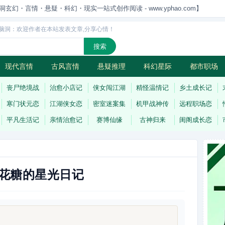
洞玄幻・言情・悬疑・科幻・现实一站式创作阅读 - www.yphao.com】
脑洞：欢迎作者在本站发表文章,分享心情！
现代言情
古风言情
悬疑推理
科幻星际
都市职场
怪
连载
丧尸绝境战
治愈小店记
侠女闯江湖
精怪温情记
乡土成长记
寒门状元恋
江湖侠女恋
密室迷案集
机甲战神传
远程职场恋
平凡生活记
亲情治愈记
赛博仙缘
古神归来
闺阁成长恋
花糖的星光日记