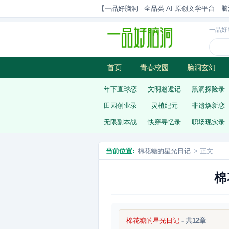
【一品好脑洞 - 全品类 AI 原创文学平台｜脑
一品好
首页
青春校园
脑洞玄幻
历史权谋
武侠江湖
灵异志
年下直球恋
文明邂逅记
黑洞探险录
田园创业录
灵植纪元
非遗焕新恋
无限副本战
快穿寻忆录
职场现实录
当前位置:
棉花糖的星光日记
> 正文
棉
棉花糖的星光日记
- 共12章