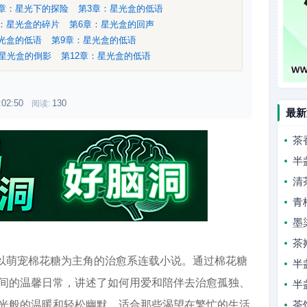
2章：星光下的探险
第3章：星光盒的低语
章：星光盒的碎片
第6章：星光盒的回声
星光盒的低语
第9章：星光盒的低语
：星光盒的倒影
第12章：星光盒的低语
:02:50
130
阅读:
最新
茶
半
清
青
墨
茶
部以萌宠棉花糖为主角的治愈系连载小说。通过棉花糖
半
间的温馨日常，讲述了如何用爱和陪伴去治愈孤独、
半
光般的温暖和轻松幽默，适合那些渴望在繁忙的生活
茶