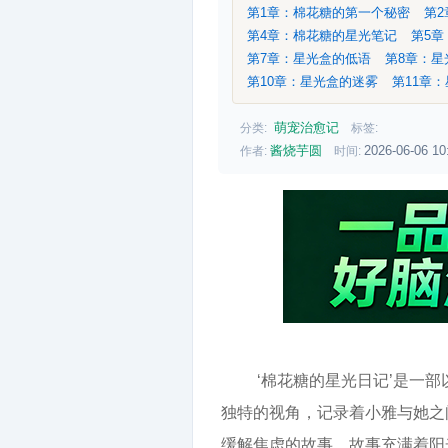
第1章：棉花糖的第一个秘密
第
第4章：棉花糖的星光笔记
第5
第7章：星光盒的低语
第8章：
第10章：星光盒的迷雾
第11章
萌宠治愈记
分类:
标签:
酱烧芋圆
2026-06-06 10
作者:
时间:
‘棉花糖的星光日记’是一
独特的视角，记录着小雅与她之
缓解焦虑的故事。故事充满着阳