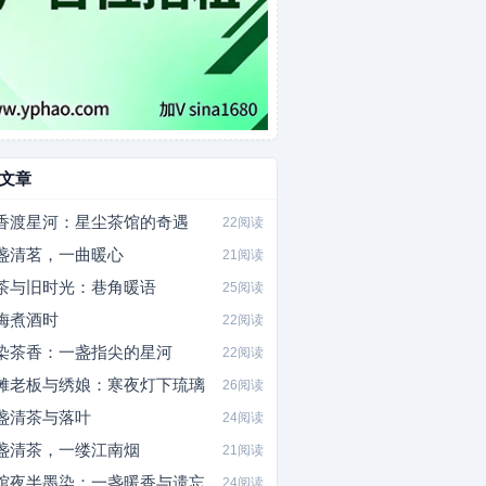
文章
香渡星河：星尘茶馆的奇遇
22阅读
盏清茗，一曲暖心
21阅读
茶与旧时光：巷角暖语
25阅读
梅煮酒时
22阅读
染茶香：一盏指尖的星河
22阅读
摊老板与绣娘：寒夜灯下琉璃
26阅读
盏清茶与落叶
24阅读
盏清茶，一缕江南烟
21阅读
馆夜半墨染：一盏暖香与遗忘
24阅读