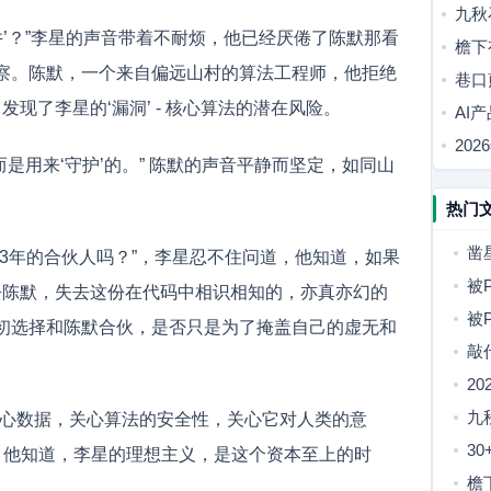
九秋
井’？”李星的声音带着不耐烦，他已经厌倦了陈默那看
歌
檐下
察。陈默，一个来自偏远山村的算法工程师，他拒绝
日常
巷口
发现了李星的‘漏洞’ - 核心算法的潜在风险。
恋歌
AI
到爆
20
而是用来‘守护’的。” 陈默的声音平静而坚定，如同山
双向
。
热门
凿
3年的合伙人吗？”，李星忍不住问道，他知道，如果
丝
被
失去陈默，失去这份在代码中相识相知的，亦真亦幻的
空
人
被
初选择和陈默合伙，是否只是为了掩盖自己的虚无和
和
复
敲
导
者
20
跨
代
九
关心数据，关心算法的安全性，关心它对人类的意
光
理
3
奈，他知道，李星的理想主义，是这个资本至上的时
创
新
檐