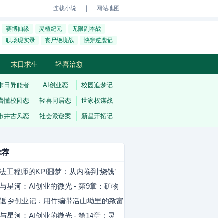
｜
连载小说
网站地图
赛博仙缘
灵植纪元
无限副本战
职场现实录
丧尸绝境战
快穿逆袭记
末日求生
轻喜治愈
末日异能者
AI创业恋
校园追梦记
懵懂校园恋
轻喜同居恋
世家权谋战
市井古风恋
社会派谜案
新星开拓记
推荐
算法工程师的KPI噩梦：从内卷到‘烧钱’
与星河：AI创业的微光 - 第9章：矿物
低语
返乡创业记：用竹编带活山坳里的致富
与星河：AI创业的微光 - 第14章：灵