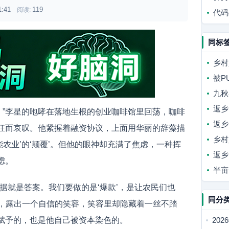
1:41
119
阅读:
SE
代码
同标
乡村
被P
向奔
九秋
歌
返乡
谭！”李星的咆哮在落地生根的创业咖啡馆里回荡，咖啡
返乡
狂而哀叹。他紧握着融资协议，上面用华丽的辞藻描
打卡
乡村
能农业’的‘颠覆’。但他的眼神却充满了焦虑，一种挥
返乡
虑。
半亩
据就是答案。我们要做的是‘爆款’，是让农民们也
同分
自己，露出一个自信的笑容，笑容里却隐藏着一丝不踏
赋予的，也是他自己被资本染色的。
20