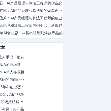
石：AI产品经理与算法工程师的创业恋
山月眠
有风：AI产品经理和算法师的爆单创业
九秋石
煎茶：AI产品经理与算法工程师的创业
风停檐
产品经理和算法工程师的创业恋：从低谷
巷口煎茶
款产品爆火
26年AI创业恋：从挤出租屋到爆款产品的
辣口冰
奔赴
风停檐
文章
星人手记：银花
与赛博灯的跨时
PUA的职场新
恋曲
：手撕小人后我
PUA新人靠项目
导师双向奔赴
盘手撕小人，和
代码的自由职业
师并肩站稳脚跟
与驻外工程师的
26年AI创业恋：
屏奔赴
码与原型里的星
秋石：AI产品经
时刻
与算法工程师的
0+职场姐姐遇上
业恋歌
锐设计师：直球
下有风：AI产品