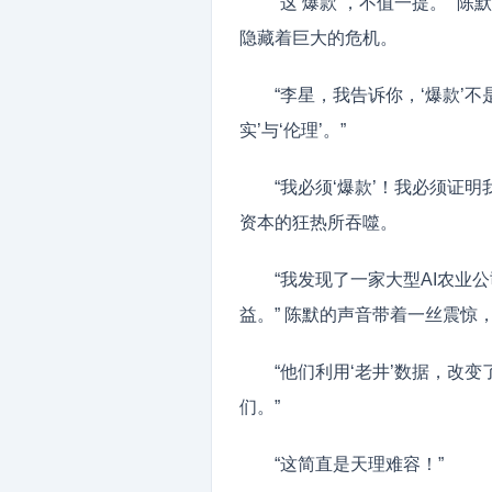
“这‘爆款’，不值一提。” 
隐藏着巨大的危机。
“李星，我告诉你，‘爆款’
实’与‘伦理’。”
“我必须‘爆款’！我必须证
资本的狂热所吞噬。
“我发现了一家大型AI农业公
益。” 陈默的声音带着一丝震惊
“他们利用‘老井’数据，改
们。”
“这简直是天理难容！”