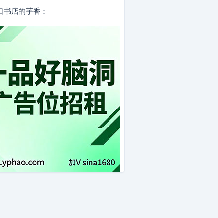
下恋治愈年龄焦
理和算法师的爆
口书店的芋香：
创业日常
愈职场焦虑的慢
光