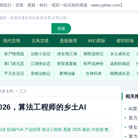
洞玄幻・言情・悬疑・科幻・现实一站式创作阅读 - www.yphao.com】
脑洞：欢迎作者在本站发表文章,分享心情！
现代言情
古风言情
悬疑推理
科幻星际
都市职场
怪
连载
丧尸绝境战
治愈小店记
侠女闯江湖
精怪温情记
乡土成长记
寒门状元恋
江湖侠女恋
密室迷案集
机甲战神传
远程职场恋
平凡生活记
亲情治愈记
赛博仙缘
古神归来
闺阁成长恋
乡土AI
> 正文
相关
026，算法工程师的乡土AI
AI
算力
质的
侠女
创业
职场PUA
产品经理
算法工程师
悬疑
2026
爆款
AI造假
数
路
算力