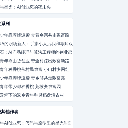
ED的解析
与星光：AI创业恋的夜未央
签系列
少年靠养蜂逆袭 带着乡亲共走致富路
UA的职场新人：手撕小人后我和导师双
赴
石：AI产品经理与算法工程师的创业恋
青年靠山货创业 带全村蹚出致富新路
青年种香桃带村民致富 小山村变网红
地
少年靠养蜂逆袭 带乡邻共走致富路
青年带乡邻种香桃 荒坡变致富园
云笔下的返乡青年种灵稻盘活古村
类其他作者
26年AI创业恋：代码与原型里的星光时刻