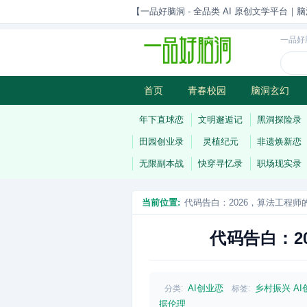
【一品好脑洞 - 全品类 AI 原创文学平台｜脑
一品好
首页
青春校园
脑洞玄幻
历史权谋
武侠江湖
灵异志
年下直球恋
文明邂逅记
黑洞探险录
田园创业录
灵植纪元
非遗焕新恋
无限副本战
快穿寻忆录
职场现实录
当前位置:
代码告白：2026，算法工程师的
代码告白：2
AI创业恋
乡村振兴
AI
分类:
标签:
据伦理