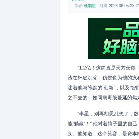
晚潮渡
2026-06-05 23:2
作者:
时间:
“1.2亿！这简直是天方夜
渣在杯底沉淀，仿佛也为他的疯
述着他与陈默的‘创新’，以及‘智
之不去的，如同病毒般蔓延的焦
“李星，别再胡思乱想了，数
能‘躺赢’！” 他对着镜子里的
实。他知道，这个笑容，是资本