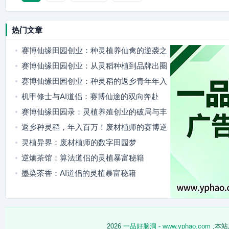
热门文章
赛博仙缘田园创业：种灵植养仙禽的逆袭之
路
赛博仙缘田园创业：从灵稻种植到品牌出圈
赛博仙缘田园创业：种灵稻的返乡青年年入
百万
机甲修士与AI道侣：赛博仙途的双向奔赴
赛博仙缘田园录：灵植养殖创业的破局与丰
收
返乡种灵稻，年入百万！废材植师的赛博逆
袭
灵植异界：废材植师的数字田园梦
逆熵茶馆：算法道侣的灵植暴富秘籍
墨染茶香：AI道侣的灵植暴富秘籍
2026
一品好脑洞 - www.yphao.com
,本