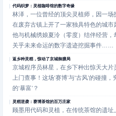
代码织梦：灵植咖啡馆的数字奇缘
林泽，一位曾经的顶尖灵植师，因一场
在废弃古镇上开了一家独具特色的城市风
他与机械绣娘夏泠（零度）结伴经营，
关乎未来命运的数字遗迹挖掘事件……
返乡种灵稻，惊动了京城御膳局
京城程序员林星，在乡下种出惊天大片
上门查事！这场‘赛博’与‘古风’的碰撞
的‘暴富’？
灵稻逆袭：赛博茶馆的百万庄家
顾墨用代码和灵植，在传统茶馆的遗址