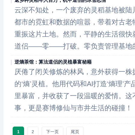
返乡种灵稻年入百万，机甲道侣的冰雪恋情
云深不知处，一个废弃的灵稻基地被陆
都市的霓虹和数据的喧嚣，带着对古老
重振这片土地。然而，平静的生活很快就
道侣——零——打破。零负责管理基地
逆熵茶馆：算法道侣的灵植暴富秘籍
厌倦了闭关修炼的林风，意外获得一株
的‘熵’灵植。他用代码和AI打造‘熵理’
里暴富，并收获了一段温暖的爱情。这
事，更是赛博修仙与市井生活的碰撞！
1
2
下一页
尾页