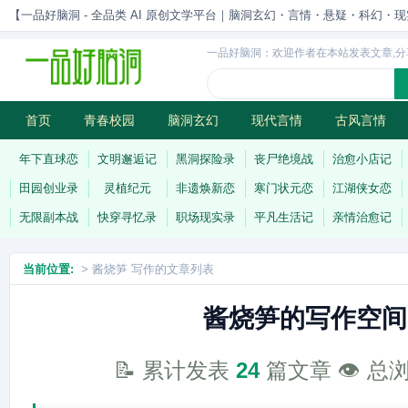
【一品好脑洞 - 全品类 AI 原创文学平台｜脑洞玄幻・言情・悬疑・科幻・现实一站
一品好脑洞：欢迎作者在本站发表文章,分
首页
青春校园
脑洞玄幻
现代言情
古风言情
历史权谋
武侠江湖
灵异志怪
连载
年下直球恋
文明邂逅记
黑洞探险录
丧尸绝境战
治愈小店记
田园创业录
灵植纪元
非遗焕新恋
寒门状元恋
江湖侠女恋
无限副本战
快穿寻忆录
职场现实录
平凡生活记
亲情治愈记
当前位置:
> 酱烧笋 写作的文章列表
酱烧笋的写作空间
📝 累计发表
24
篇文章 👁️ 