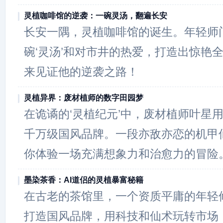
灵植咖啡馆的逆袭：一碗灵汤，翻遍长安
长安一隅，灵植咖啡馆的诞生。年轻师
碗‘灵汤’和对市井的热爱，打造出惊艳
来见证他的逆袭之路！
灵植异界：废材植师的数字田园梦
在诡谲的‘灵植纪元’中，废材植师叶星
千万级国风品牌。一段亦敌亦恋的机甲
你体验一场充满想象力和治愈力的冒险
墨染茶香：AI道侣的灵植暴富秘籍
在古老的茶馆里，一个资质平庸的年轻修
打造国风品牌，用科技和仙术玩转市场