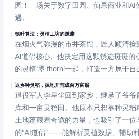
园！一场关于数字田园、仙果商业和AI
遇。
锈叶算法：灵植工坊的逆袭
在烟火气弥漫的市井茶馆，匠人顾清捡
AI道侣核心。他决定用这颗锈迹斑斑的
的灵植‘墨 thorn’一起，打造一方属于
返乡种灵稻，掘地开荒成百万富翁
退役军人李星尘回到家乡，继承了爷爷
库和一亩灵稻田。他原本只想靠种灵稻
土地蕴藏着奇诡的力量，也吸引了一位
的“AI道侣”——能解析灵植数据、辅助