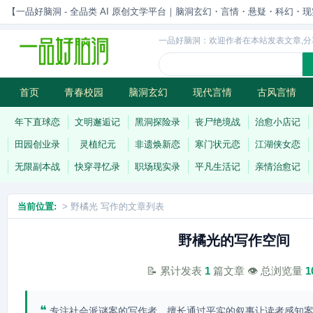
【一品好脑洞 - 全品类 AI 原创文学平台｜脑洞玄幻・言情・悬疑・科幻・现实一站
一品好脑洞：欢迎作者在本站发表文章,分
首页
青春校园
脑洞玄幻
现代言情
古风言情
历史权谋
武侠江湖
灵异志怪
连载
年下直球恋
文明邂逅记
黑洞探险录
丧尸绝境战
治愈小店记
田园创业录
灵植纪元
非遗焕新恋
寒门状元恋
江湖侠女恋
无限副本战
快穿寻忆录
职场现实录
平凡生活记
亲情治愈记
当前位置:
> 野橘光 写作的文章列表
野橘光的写作空间
📝 累计发表
1
篇文章 👁️ 总浏览量
1
❝
专注社会派谜案的写作者，擅长通过平实的叙事让读者感知