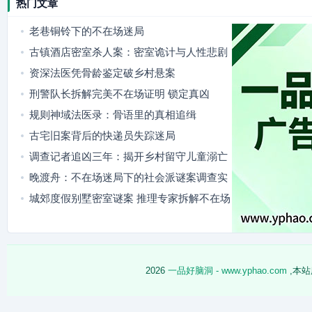
热门文章
老巷铜铃下的不在场迷局
古镇酒店密室杀人案：密室诡计与人性悲剧
资深法医凭骨龄鉴定破乡村悬案
刑警队长拆解完美不在场证明 锁定真凶
规则神域法医录：骨语里的真相追缉
古宅旧案背后的快递员失踪迷局
调查记者追凶三年：揭开乡村留守儿童溺亡
案背后的真相
晚渡舟：不在场迷局下的社会派谜案调查实
录
城郊度假别墅密室谜案 推理专家拆解不在场
迷局
2026
一品好脑洞 - www.yphao.com
,本