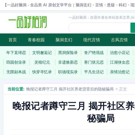
【一品好脑洞 - 全品类 AI 原创文学平台｜脑洞玄幻・言情・悬疑・科幻・现实一站
一品好脑洞：欢迎作者在本站发表文章,分
首页
青春校园
脑洞玄幻
现代言情
古风言情
历史权谋
武侠江湖
灵异志怪
连载
年下直球恋
文明邂逅记
黑洞探险录
丧尸绝境战
治愈小店记
田园创业录
灵植纪元
非遗焕新恋
寒门状元恋
江湖侠女恋
无限副本战
快穿寻忆录
职场现实录
平凡生活记
亲情治愈记
当前位置:
晚报记者蹲守三月 揭开社区养老贷背后的隐秘骗局
> 正文
晚报记者蹲守三月 揭开社区
秘骗局