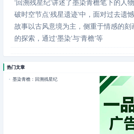
‘回溯残星纪’讲述了墨染青檐笔下的人
破时空节点‘残星遗迹’中，面对过去遗
故事以古风意境为主，侧重于情感的刻
的探索，通过‘墨染’与‘青檐’等
热门文章
墨染青檐：回溯残星纪