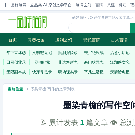
【一品好脑洞 - 全品类 AI 原创文学平台｜脑洞玄幻・言情・悬疑・科幻・现实一站
一品好脑洞：欢迎作者在本站发表文章,分
首页
青春校园
脑洞玄幻
现代言情
古风言情
历史权谋
武侠江湖
灵异志怪
连载
年下直球恋
文明邂逅记
黑洞探险录
丧尸绝境战
治愈小店记
田园创业录
灵植纪元
非遗焕新恋
寒门状元恋
江湖侠女恋
无限副本战
快穿寻忆录
职场现实录
平凡生活记
亲情治愈记
当前位置:
> 墨染青檐 写作的文章列表
墨染青檐的写作空
📝 累计发表
1
篇文章 👁️ 总