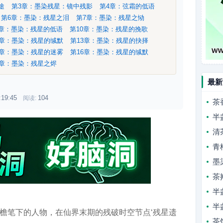
迷途
第3章：墨染残星：镜中残影
第4章：弦霜的低语
第6章：墨染：残星之泪
第7章：墨染：残星之恸
9章：墨染：残星的低语
第10章：墨染：残星的挽歌
2章：墨染：残星的缄默
第13章：墨染：残星的抉择
5章：墨染：残星的迷雾
第16章：墨染：残星的缄默
8章：墨染：残星之烬
最新
:19:45
104
阅读:
茶
半
清
青
墨
茶
半
半
青檐笔下的人物，在仙界末期的残破时空节点‘残星遗
茶