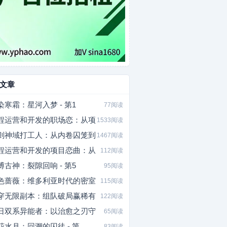
文章
染寒霜：星河入梦 - 第1
77阅读
程运营和开发的职场恋：从项
1533阅读
则神域打工人：从内卷囚笼到
1467阅读
程运营和开发的项目恋曲：从
112阅读
博古神：裂隙回响 - 第5
95阅读
色蔷薇：维多利亚时代的密室
115阅读
穿无限副本：组队破局赢稀有
122阅读
日双系异能者：以治愈之刃守
65阅读
花水月：回溯的囚徒 - 第
83阅读