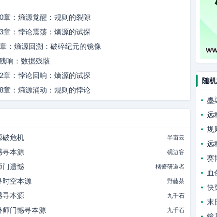
第10章：熵源觉醒：规则的裂隙
第33章：悖论震荡：熵源的试探
第8章：熵源回溯：破碎纪元的镜像
噬残响：数据残骸
第32章：悖论回响：熵源的试探
随机
第28章：熵源涌动：规则的悖论
墨
远
规
源破危机
半亩云
远
憾寻本源
砚边客
赛
师门遗憾
橘酱研道者
血
寻时空本源
野藤茶
快
憾寻本源
九千石
末
补师门憾寻本源
九千石
镜