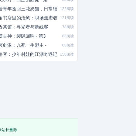
居青年捡回三花奶猫，日常细
122阅读
角书店里的治愈：职场焦虑者
121阅读
香茶馆：寻光者与断线客
78阅读
博古神：裂隙回响 - 第3
83阅读
冥剑派：九死一生盟主 -
68阅读
路客：少年村娃的江湖奇遇记
158阅读
系站长删除