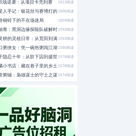
I职场逆袭：从项目卡壳到赛
1613阅读
星人手记：银花丝与赛博灯的
1606阅读
巷铜铃下的不在场迷局
1604阅读
釉青：黑洞边缘探险队破解时
1593阅读
灵耕的灵植日常：从荒田到满
1593阅读
口粥侠女：凭一碗热粥闯江湖
1586阅读
子隐忍十年：从阶下囚到盛世
1578阅读
橘小书店：藏在巷子里的乡土
1578阅读
世粥铺：枭雄谋士的守土之谋
1574阅读