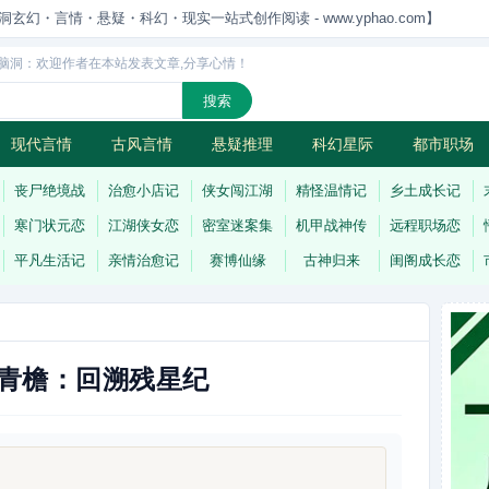
洞玄幻・言情・悬疑・科幻・现实一站式创作阅读 - www.yphao.com】
脑洞：欢迎作者在本站发表文章,分享心情！
现代言情
古风言情
悬疑推理
科幻星际
都市职场
怪
连载
丧尸绝境战
治愈小店记
侠女闯江湖
精怪温情记
乡土成长记
寒门状元恋
江湖侠女恋
密室迷案集
机甲战神传
远程职场恋
平凡生活记
亲情治愈记
赛博仙缘
古神归来
闺阁成长恋
青檐：回溯残星纪