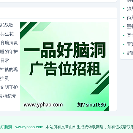
独
街
仙武战歌
墨
院共生花
赛
培育脑洞灵
青
沉睡的守护
野
师日常
睡神祇的现
守护灵
的文明守护
灵植纪元
脑洞 - www.yphao.com
,本站所有文章由AI生成或转载网络，如有侵权请联