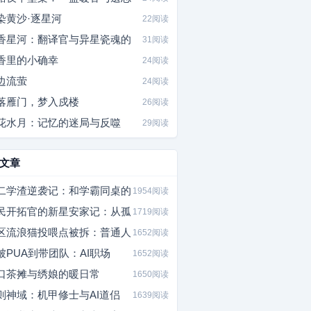
染黄沙·逐星河
22阅读
香星河：翻译官与异星瓷魂的
31阅读
香里的小确幸
24阅读
边流萤
24阅读
落雁门，梦入戍楼
26阅读
花水月：记忆的迷局与反噬
29阅读
文章
二学渣逆袭记：和学霸同桌的
1954阅读
民开拓官的新星安家记：从孤
1719阅读
区流浪猫投喂点被拆：普通人
1652阅读
被PUA到带团队：AI职场
1652阅读
口茶摊与绣娘的暖日常
1650阅读
则神域：机甲修士与AI道侣
1639阅读