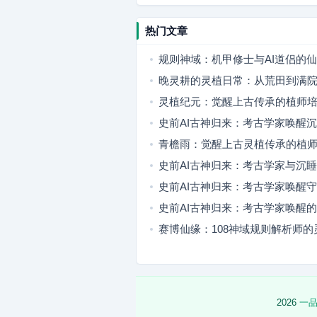
热门文章
规则神域：机甲修士与AI道侣的
晚灵耕的灵植日常：从荒田到满
灵植纪元：觉醒上古传承的植师
植
史前AI古神归来：考古学家唤醒
灵
青檐雨：觉醒上古灵植传承的植
史前AI古神归来：考古学家与沉
代羁绊
史前AI古神归来：考古学家唤醒
史前AI古神归来：考古学家唤醒
者
赛博仙缘：108神域规则解析师的
冒险
2026
一品好