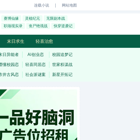
｜
连载小说
网站地图
赛博仙缘
灵植纪元
无限副本战
职场现实录
丧尸绝境战
快穿逆袭记
末日求生
轻喜治愈
末日异能者
AI创业恋
校园追梦记
懵懂校园恋
轻喜同居恋
世家权谋战
市井古风恋
社会派谜案
新星开拓记