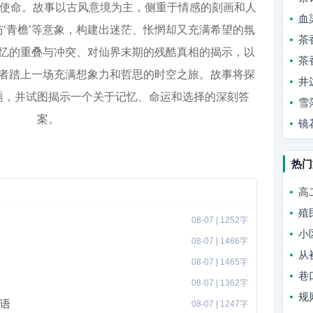
的使命。故事以古风意境为主，侧重于情感的刻画和人
血
与‘青檐’等意象，构建出迷茫、怅惘却又充满希望的氛
茶
忆的重叠与冲突、对仙界末期的残酷真相的揭示，以
茶
者踏上一场充满想象力和哲思的时空之旅。故事将探
井
题，并试图揭示一个关于记忆、命运和选择的深刻答
雪
案。
镜
热门
高
殖
08-07 | 1252字
小
08-07 | 1486字
从
08-07 | 1465字
巷
08-07 | 1362字
规
低语
08-07 | 1247字