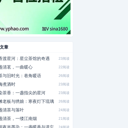
文章
香渡星河：星尘茶馆的奇遇
23阅读
盏清茗，一曲暖心
22阅读
茶与旧时光：巷角暖语
26阅读
梅煮酒时
23阅读
染茶香：一盏指尖的星河
23阅读
摊老板与绣娘：寒夜灯下琉璃
26阅读
盏清茶与落叶
24阅读
盏清茶，一缕江南烟
21阅读
馆夜半墨染：一盏暖香与遗忘
24阅读