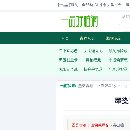
【一品好脑洞 - 全品类 AI 原创文学平台｜脑
一品好
首页
青春校园
脑洞玄幻
历史权谋
武侠江湖
灵异志
年下直球恋
文明邂逅记
黑洞探险录
田园创业录
灵植纪元
非遗焕新恋
无限副本战
快穿寻忆录
职场现实录
当前位置:
墨染青檐：回溯残星纪
> 正文
墨染
墨染青檐：回溯残星纪
- 共18章