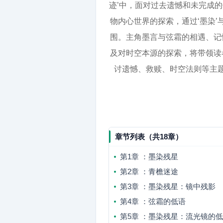
迹’中，面对过去遗憾和未完成
物内心世界的探索，通过‘墨染’
围。主角墨言与弦霜的相遇、记
及对时空本源的探索，将带领读
讨遗憾、救赎、时空法则等主
章节列表（共18章）
第1章 ：墨染残星
第2章 ：青檐迷途
第3章 ：墨染残星：镜中残影
第4章 ：弦霜的低语
第5章 ：墨染残星：流光镜的