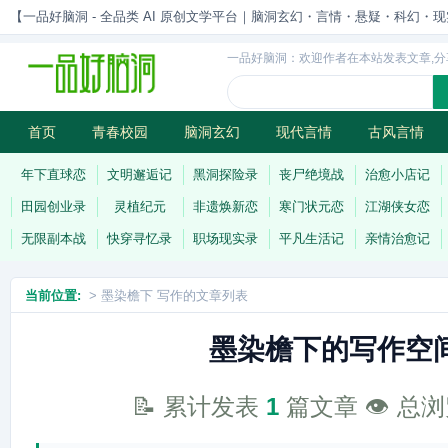
【一品好脑洞 - 全品类 AI 原创文学平台｜脑洞玄幻・言情・悬疑・科幻・现实一站
一品好脑洞：欢迎作者在本站发表文章,分
首页
青春校园
脑洞玄幻
现代言情
古风言情
历史权谋
武侠江湖
灵异志怪
连载
年下直球恋
文明邂逅记
黑洞探险录
丧尸绝境战
治愈小店记
田园创业录
灵植纪元
非遗焕新恋
寒门状元恋
江湖侠女恋
无限副本战
快穿寻忆录
职场现实录
平凡生活记
亲情治愈记
当前位置:
> 墨染檐下 写作的文章列表
墨染檐下的写作空
📝 累计发表
1
篇文章 👁️ 总