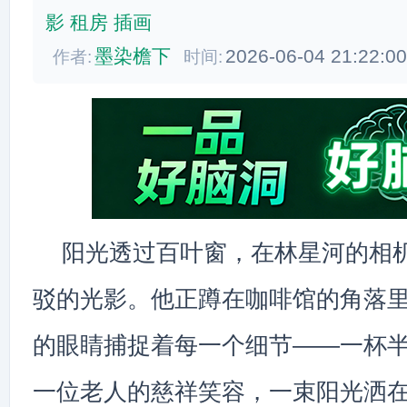
影
租房
插画
墨染檐下
2026-06-04 21:22:0
作者:
时间:
阳光透过百叶窗，在林星河的相
驳的光影。他正蹲在咖啡馆的角落
的眼睛捕捉着每一个细节——一杯
一位老人的慈祥笑容，一束阳光洒