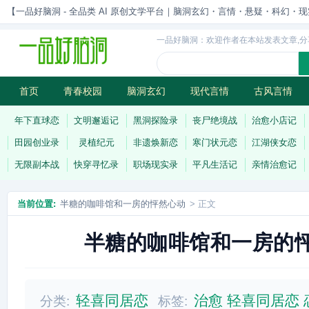
【一品好脑洞 - 全品类 AI 原创文学平台｜脑洞玄幻・言情・悬疑・科幻・现实一站
一品好脑洞：欢迎作者在本站发表文章,分
首页
青春校园
脑洞玄幻
现代言情
古风言情
历史权谋
武侠江湖
灵异志怪
连载
年下直球恋
文明邂逅记
黑洞探险录
丧尸绝境战
治愈小店记
田园创业录
灵植纪元
非遗焕新恋
寒门状元恋
江湖侠女恋
无限副本战
快穿寻忆录
职场现实录
平凡生活记
亲情治愈记
当前位置:
半糖的咖啡馆和一房的怦然心动
> 正文
半糖的咖啡馆和一房的
轻喜同居恋
治愈
轻喜同居恋
分类:
标签: