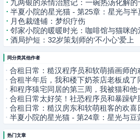
九两银的亲情治愈记：一碗热汤化解的
半夏小院的星光猫 - 第25章：星光与
月色裁缝铺：梦织疗伤
邻家小院的暖暖时光：咖啡馆与猫咪的
酒局护短：32岁策划师的‘不小心’爱上
同分类其他作者
合租日常：糙汉程序员和软萌插画师的
合租半年后，我和楼下奶茶店老板成了
和程序猿宅同居的第三周，我被猫和他
合租日常太好笑！社恐程序员和暴躁铲
合租日常：糙汉房东和软萌租客的欢喜
半夏小院的星光猫 - 第24章：星光与
热门文章