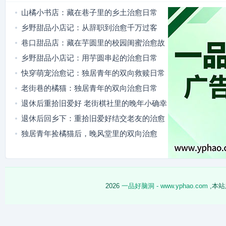
山橘小书店：藏在巷子里的乡土治愈日常
乡野甜品小店记：从辞职到治愈千万过客
巷口甜品店：藏在芋圆里的校园闺蜜治愈故
事
乡野甜品小店记：用芋圆串起的治愈日常
快穿萌宠治愈记：独居青年的双向救赎日常
老街巷的橘猫：独居青年的双向治愈日常
退休后重拾旧爱好 老街棋社里的晚年小确幸
退休后回乡下：重拾旧爱好结交老友的治愈
日常
独居青年捡橘猫后，晚风堂里的双向治愈
2026
一品好脑洞 - www.yphao.com
,本