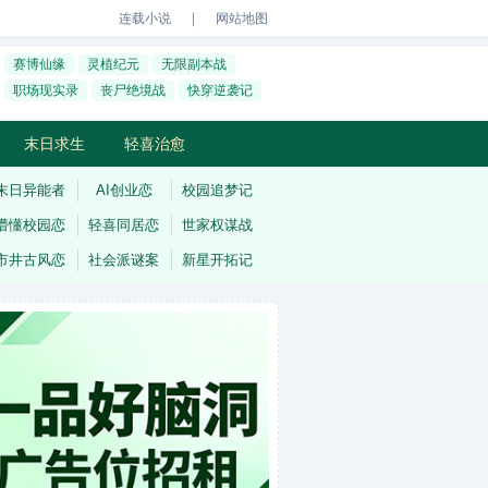
｜
连载小说
网站地图
赛博仙缘
灵植纪元
无限副本战
职场现实录
丧尸绝境战
快穿逆袭记
末日求生
轻喜治愈
末日异能者
AI创业恋
校园追梦记
懵懂校园恋
轻喜同居恋
世家权谋战
市井古风恋
社会派谜案
新星开拓记