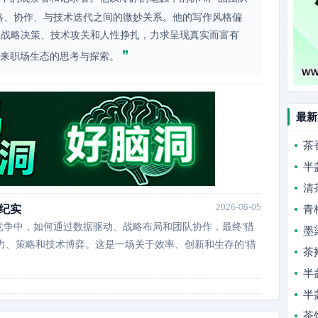
策略、协作、与技术迭代之间的微妙关系。他的写作风格偏
的战略决策、技术攻关和人性挣扎，力求呈现真实而富有
❞
未来职场生态的思考与探索。
最新
茶
半
清
2026-06-05
’纪实
青
竞争中，如何通过数据驱动、战略布局和团队协作，最终‘猎
墨
权力、策略和技术博弈。这是一场关于效率、创新和生存的‘猎
茶
半
半
茶