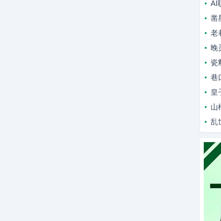
A
凿
老
晚
瓷
巷
皇
山
乱