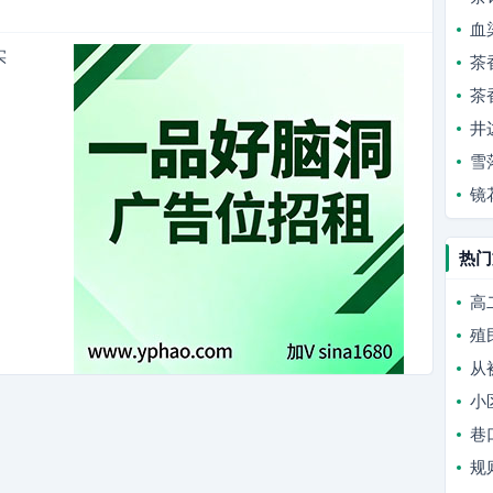
血
实
茶
茶
井
雪
镜
热门
高
殖
从
小
巷
规