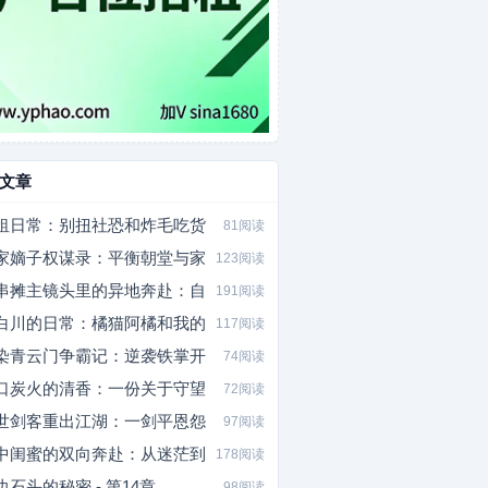
文章
租日常：别扭社恐和炸毛吃货
81阅读
家嫡子权谋录：平衡朝堂与家
123阅读
串摊主镜头里的异地奔赴：自
191阅读
白川的日常：橘猫阿橘和我的
117阅读
染青云门争霸记：逆袭铁掌开
74阅读
口炭火的清香：一份关于守望
72阅读
世剑客重出江湖：一剑平恩怨
97阅读
中闺蜜的双向奔赴：从迷茫到
178阅读
边石头的秘密 - 第14章
98阅读