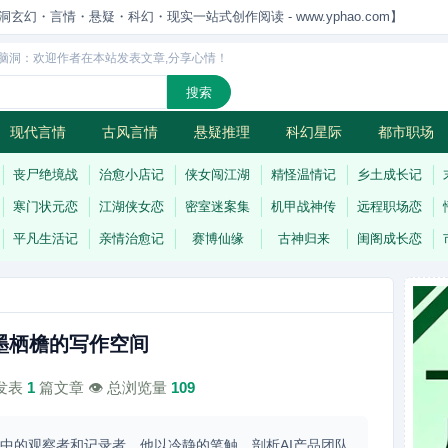
洞玄幻・言情・悬疑・科幻・现实一站式创作阅读 - www.yphao.com】
脑洞：欢迎作者在本站发表文章,分享心情！
现代言情
古风言情
悬疑推理
科幻星际
都市职场
怪
连载
丧尸绝境战
治愈小店记
侠女闯江湖
精怪温情记
乡土成长记
寒门状元恋
江湖侠女恋
密室迷案集
机甲战神传
远程职场恋
平凡生活记
亲情治愈记
赛博仙缘
古神归来
闺阁成长恋
墨栖檐的写作空间
计发表
1
篇文章 👁️ 总浏览量
109
潮中的观察者和记录者。他以冷静的笔触，剖析AI产品团队