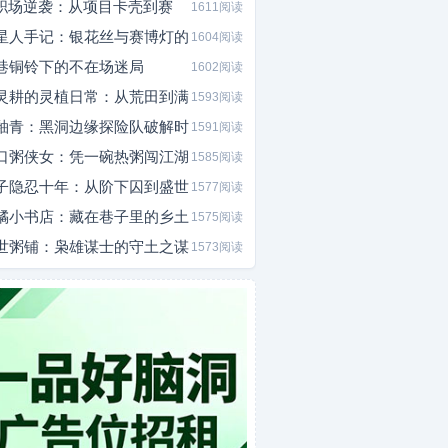
I职场逆袭：从项目卡壳到赛
1611阅读
星人手记：银花丝与赛博灯的
1604阅读
巷铜铃下的不在场迷局
1602阅读
灵耕的灵植日常：从荒田到满
1593阅读
釉青：黑洞边缘探险队破解时
1591阅读
口粥侠女：凭一碗热粥闯江湖
1585阅读
子隐忍十年：从阶下囚到盛世
1577阅读
橘小书店：藏在巷子里的乡土
1575阅读
世粥铺：枭雄谋士的守土之谋
1573阅读