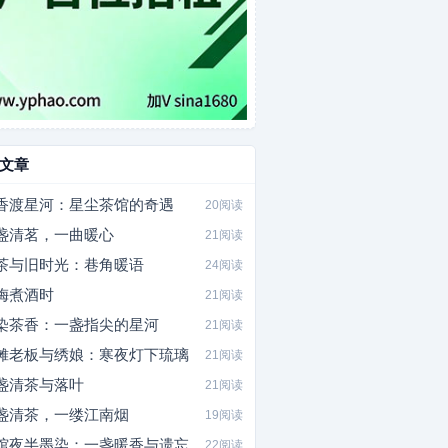
文章
香渡星河：星尘茶馆的奇遇
20阅读
盏清茗，一曲暖心
21阅读
茶与旧时光：巷角暖语
24阅读
梅煮酒时
21阅读
染茶香：一盏指尖的星河
21阅读
摊老板与绣娘：寒夜灯下琉璃
21阅读
盏清茶与落叶
21阅读
盏清茶，一缕江南烟
19阅读
馆夜半墨染：一盏暖香与遗忘
22阅读