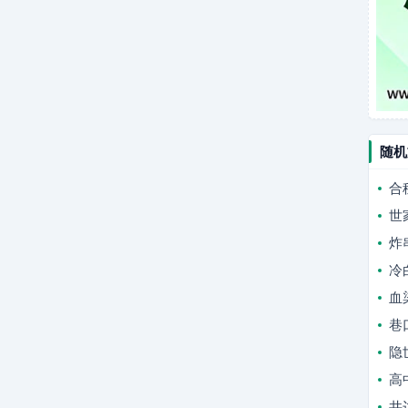
随机
合
世
炸
冷
血
巷
隐
高
井