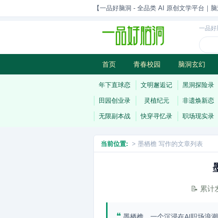
【一品好脑洞 - 全品类 AI 原创文学平台｜脑
一品好
首页
青春校园
脑洞玄幻
历史权谋
武侠江湖
灵异志
年下直球恋
文明邂逅记
黑洞探险录
田园创业录
灵植纪元
非遗焕新恋
无限副本战
快穿寻忆录
职场现实录
当前位置:
> 墨栖檐 写作的文章列表
📝 累
❝
墨栖檐，一个沉浸在AI职场浪