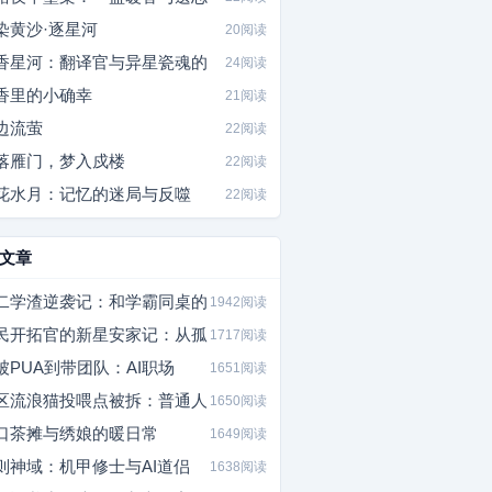
染黄沙·逐星河
20阅读
香星河：翻译官与异星瓷魂的
24阅读
香里的小确幸
21阅读
边流萤
22阅读
落雁门，梦入戍楼
22阅读
花水月：记忆的迷局与反噬
22阅读
文章
二学渣逆袭记：和学霸同桌的
1942阅读
民开拓官的新星安家记：从孤
1717阅读
被PUA到带团队：AI职场
1651阅读
区流浪猫投喂点被拆：普通人
1650阅读
口茶摊与绣娘的暖日常
1649阅读
则神域：机甲修士与AI道侣
1638阅读