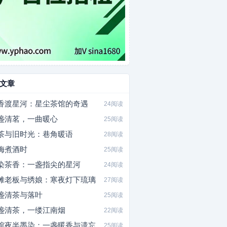
文章
香渡星河：星尘茶馆的奇遇
24阅读
盏清茗，一曲暖心
25阅读
茶与旧时光：巷角暖语
28阅读
梅煮酒时
25阅读
染茶香：一盏指尖的星河
24阅读
摊老板与绣娘：寒夜灯下琉璃
27阅读
盏清茶与落叶
25阅读
盏清茶，一缕江南烟
22阅读
馆夜半墨染：一盏暖香与遗忘
25阅读