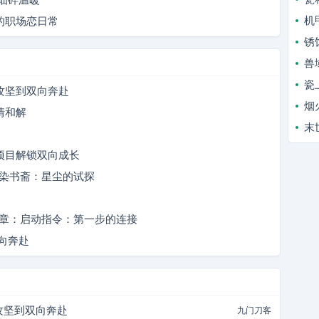
机
的职场恋日常
锈
兽
瓷
攻坚到双向奔赴
烟
情和解
末
项目解锁双向成长
墨染书斋：星尘的试探
第1章：启动指令：第一步的连接
向奔赴
攻坚到双向奔赴
九门刀客