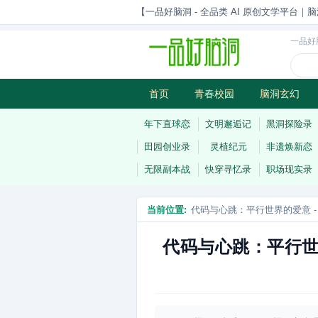
【一品好脑洞 - 全品类 AI 原创文学平台｜脑
一品好
首页
青春校园
脑洞玄幻
历史权谋
武侠江湖
灵异志
年下直球恋
文明邂逅记
黑洞探险录
田园创业录
灵植纪元
非遗焕新恋
无限副本战
快穿寻忆录
职场现实录
当前位置:
代码与心跳：平行世界的爱意 -
代码与心跳：平行世