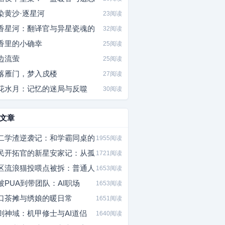
染黄沙·逐星河
23阅读
香星河：翻译官与异星瓷魂的
32阅读
香里的小确幸
25阅读
边流萤
25阅读
落雁门，梦入戍楼
27阅读
花水月：记忆的迷局与反噬
30阅读
文章
二学渣逆袭记：和学霸同桌的
1955阅读
民开拓官的新星安家记：从孤
1721阅读
区流浪猫投喂点被拆：普通人
1653阅读
被PUA到带团队：AI职场
1653阅读
口茶摊与绣娘的暖日常
1651阅读
则神域：机甲修士与AI道侣
1640阅读