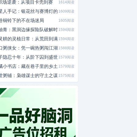
I职场逆袭：从项目卡壳到赛
1614阅读
星人手记：银花丝与赛博灯的
1609阅读
巷铜铃下的不在场迷局
1605阅读
釉青：黑洞边缘探险队破解时
1594阅读
灵耕的灵植日常：从荒田到满
1594阅读
口粥侠女：凭一碗热粥闯江湖
1588阅读
子隐忍十年：从阶下囚到盛世
1579阅读
橘小书店：藏在巷子里的乡土
1579阅读
世粥铺：枭雄谋士的守土之谋
1575阅读