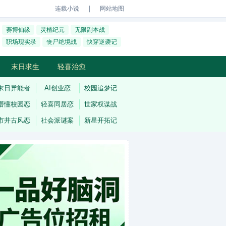
｜
连载小说
网站地图
赛博仙缘
灵植纪元
无限副本战
职场现实录
丧尸绝境战
快穿逆袭记
末日求生
轻喜治愈
末日异能者
AI创业恋
校园追梦记
懵懂校园恋
轻喜同居恋
世家权谋战
市井古风恋
社会派谜案
新星开拓记