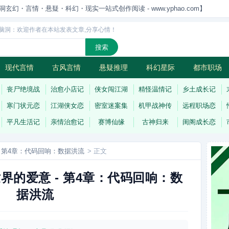
洞玄幻・言情・悬疑・科幻・现实一站式创作阅读 - www.yphao.com】
脑洞：欢迎作者在本站发表文章,分享心情！
现代言情
古风言情
悬疑推理
科幻星际
都市职场
怪
连载
丧尸绝境战
治愈小店记
侠女闯江湖
精怪温情记
乡土成长记
寒门状元恋
江湖侠女恋
密室迷案集
机甲战神传
远程职场恋
平凡生活记
亲情治愈记
赛博仙缘
古神归来
闺阁成长恋
 第4章：代码回响：数据洪流
> 正文
界的爱意 - 第4章：代码回响：数
据洪流