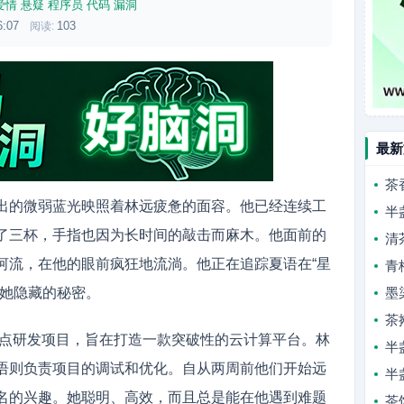
爱情
悬疑
程序员
代码
漏洞
6:07
103
阅读:
最新
茶
出的微弱蓝光映照着林远疲惫的面容。他已经连续工
半
了三杯，手指也因为长时间的敲击而麻木。他面前的
清
河流，在他的眼前疯狂地流淌。他正在追踪夏语在“星
青
出她隐藏的秘密。
墨
茶
的重点研发项目，旨在打造一款突破性的云计算平台。林
半
语则负责项目的调试和优化。自从两周前他们开始远
半
名的兴趣。她聪明、高效，而且总是能在他遇到难题
茶