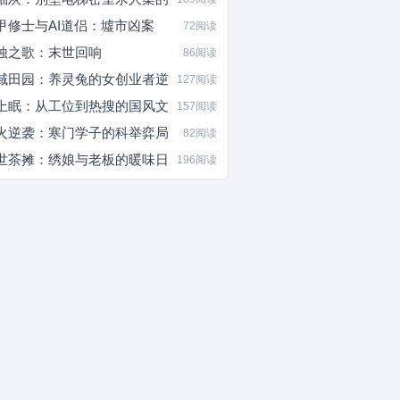
甲修士与AI道侣：墟市凶案
72阅读
蚀之歌：末世回响
86阅读
域田园：养灵兔的女创业者逆
127阅读
上眠：从工位到热搜的国风文
157阅读
火逆袭：寒门学子的科举弈局
82阅读
世茶摊：绣娘与老板的暖味日
196阅读