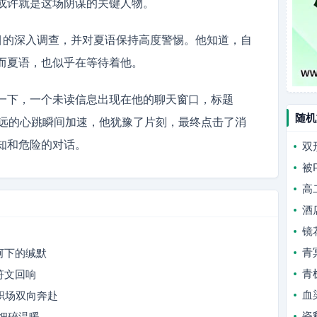
或许就是这场阴谋的关键人物。
项目的深入调查，并对夏语保持高度警惕。他知道，自
而夏语，也似乎在等待着他。
一下，一个未读信息出现在他的聊天窗口，标题
随机
。林远的心跳瞬间加速，他犹豫了片刻，最终点击了消
知和危险的对话。
双
被
高
酒
镜
青
星河下的缄默
青
符文回响
血
职场双向奔赴
瓷
细碎温暖