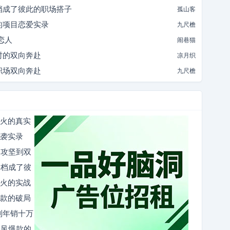
档成了彼此的职场搭子
孤山客
的项目恋爱实录
九尺檐
恋人
闹巷猫
时的双向奔赴
凉月织
职场双向奔赴
九尺檐
爆火的真实
逆袭实录
目攻坚到双
搭档成了彼
爆火的实战
爆款的破局
到年销十万
国风爆款的