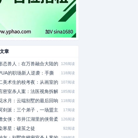
文章
形态兽人：在万兽融合大陆的
126阅读
PUA的职场新人逆袭：手撕
118阅读
二美术生的校考夜：从画室的
107阅读
店密室杀人案：法医视角拆解
185阅读
花水月：云端别墅的最后回响
118阅读
冥剑派：三个弟子，一场盟主
17阅读
檐女侠：市井江湖里的侠骨柔
126阅读
染寒星：破茧之徒
92阅读
釉灰：别墅电梯密室杀人案的
189阅读