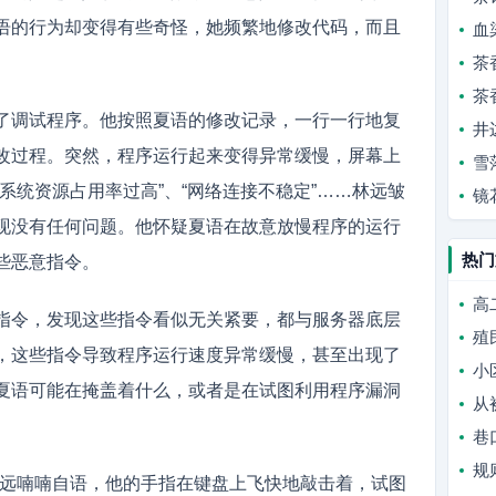
语的行为却变得有些奇怪，她频繁地修改代码，而且
血
。
茶
茶
了调试程序。他按照夏语的修改记录，一行一行地复
井
改过程。突然，程序运行起来变得异常缓慢，屏幕上
雪
系统资源占用率过高”、“网络连接不稳定”……林远皱
镜
现没有任何问题。他怀疑夏语在故意放慢程序的运行
热门
些恶意指令。
高
指令，发现这些指令看似无关紧要，都与服务器底层
殖
，这些指令导致程序运行速度异常缓慢，甚至出现了
小
夏语可能在掩盖着什么，或者是在试图利用程序漏洞
从
巷
规
”林远喃喃自语，他的手指在键盘上飞快地敲击着，试图