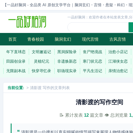
【一品好脑洞 - 全品类 AI 原创文学平台｜脑洞玄幻・言情・悬疑・科幻・现实一站
一品好脑洞：欢迎作者在本站发表文章,分
首页
青春校园
脑洞玄幻
现代言情
古风言情
历史权谋
武侠江湖
灵异志怪
连载
年下直球恋
文明邂逅记
黑洞探险录
丧尸绝境战
治愈小店记
田园创业录
灵植纪元
非遗焕新恋
寒门状元恋
江湖侠女恋
无限副本战
快穿寻忆录
职场现实录
平凡生活记
亲情治愈记
当前位置:
> 清影渡 写作的文章列表
清影渡的写作空间
📝 累计发表
12
篇文章 👁️ 总浏览量
1
❝
清影渡是一位擅长以真实细腻的情节描写来展现人物情感体