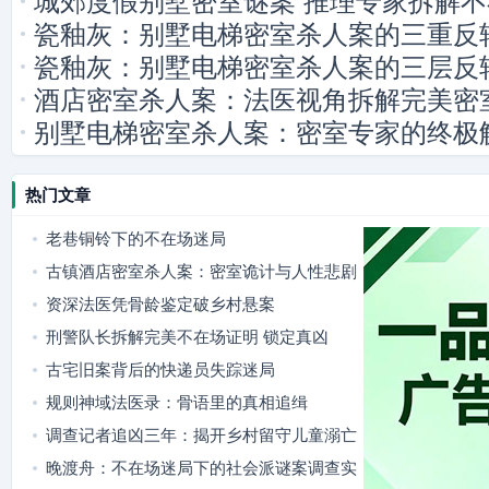
城郊度假别墅密室谜案 推理专家拆解
瓷釉灰：别墅电梯密室杀人案的三重反
瓷釉灰：别墅电梯密室杀人案的三层反
酒店密室杀人案：法医视角拆解完美密
别墅电梯密室杀人案：密室专家的终极
热门文章
老巷铜铃下的不在场迷局
古镇酒店密室杀人案：密室诡计与人性悲剧
资深法医凭骨龄鉴定破乡村悬案
刑警队长拆解完美不在场证明 锁定真凶
古宅旧案背后的快递员失踪迷局
规则神域法医录：骨语里的真相追缉
调查记者追凶三年：揭开乡村留守儿童溺亡
案背后的真相
晚渡舟：不在场迷局下的社会派谜案调查实