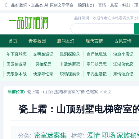
【一品好脑洞 - 全品类 AI 原创文学平台｜脑洞玄幻・言情・悬疑・科幻・现实一站
一品好脑洞：欢迎作者在本站发表文章,分
首页
青春校园
脑洞玄幻
现代言情
古风言情
历史权谋
武侠江湖
灵异志怪
连载
年下直球恋
文明邂逅记
黑洞探险录
丧尸绝境战
治愈小店记
田园创业录
灵植纪元
非遗焕新恋
寒门状元恋
江湖侠女恋
无限副本战
快穿寻忆录
职场现实录
平凡生活记
亲情治愈记
当前位置:
瓷上霜：山顶别墅电梯密室的“糖”色谜案
> 正文
瓷上霜：山顶别墅电梯密室的
密室迷案集
爱情
职场
家族秘
分类:
标签: