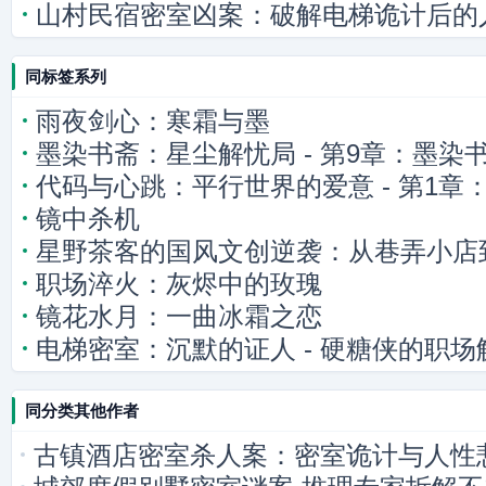
山村民宿密室凶案：破解电梯诡计后的
同标签系列
雨夜剑心：寒霜与墨
墨染书斋：星尘解忧局 - 第9章：墨染
代码与心跳：平行世界的爱意 - 第1章
镜中杀机
的连接
星野茶客的国风文创逆袭：从巷弄小店
职场淬火：灰烬中的玫瑰
镜花水月：一曲冰霜之恋
电梯密室：沉默的证人 - 硬糖侠的职场
同分类其他作者
古镇酒店密室杀人案：密室诡计与人性