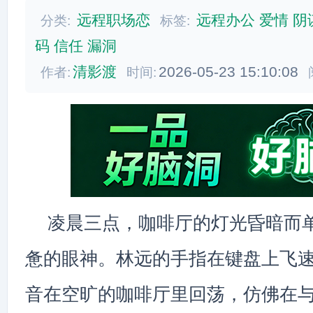
远程职场恋
远程办公
爱情
阴
分类:
标签:
码
信任
漏洞
清影渡
2026-05-23 15:10:08
作者:
时间:
凌晨三点，咖啡厅的灯光昏暗而
惫的眼神。林远的手指在键盘上飞
音在空旷的咖啡厅里回荡，仿佛在