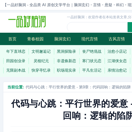
【一品好脑洞 - 全品类 AI 原创文学平台｜脑洞玄幻・言情・悬疑・科幻・现实一站
一品好脑洞：欢迎作者在本站发表文章,分
首页
青春校园
脑洞玄幻
现代言情
古风言情
历史权谋
武侠江湖
灵异志怪
连载
年下直球恋
文明邂逅记
黑洞探险录
丧尸绝境战
治愈小店记
田园创业录
灵植纪元
非遗焕新恋
寒门状元恋
江湖侠女恋
无限副本战
快穿寻忆录
职场现实录
平凡生活记
亲情治愈记
当前位置:
代码与心跳：平行世界的爱意 - 第9章：代码回响：逻辑的陷阱
代码与心跳：平行世界的爱意 -
回响：逻辑的陷