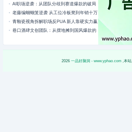
复盘
AI职场逆袭：从团队分歧到赛道爆款的破局
之路
老藤编蝈蝈笼逆袭 从工位冷板凳到年销十万
国风爆品
青釉瓷视角拆解职场反PUA 新人靠硬实力赢
回主动权
巷口酒肆文创团队：从摆地摊到国风爆款的
逆袭路
2026
一品好脑洞 - www.yphao.com
,本